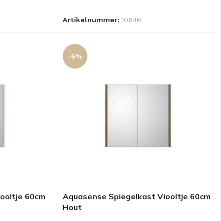
LEES VERDER
GEN
Artikelnummer:
10646
-6%
ooltje 60cm
Aquasense Spiegelkast Viooltje 60cm
Hout