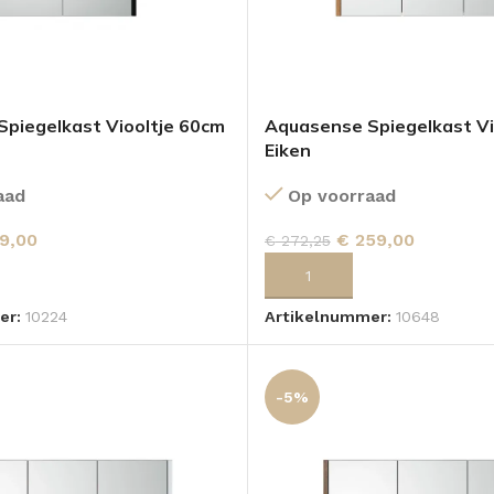
piegelkast Viooltje 60cm
Aquasense Spiegelkast Vi
Eiken
aad
Op voorraad
9,00
€
259,00
€
272,25
 AAN WINKELWAGEN
TOEVOEGEN AAN WINKELWA
er:
10224
Artikelnummer:
10648
-5%