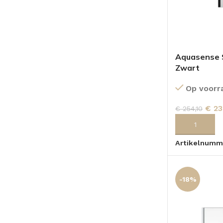
Aquasense S
Zwart
Op voorr
€
23
€
254,10
TOEVOEGEN
Artikelnumm
-18%