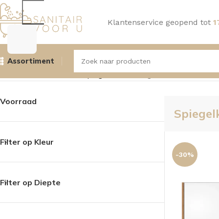
Klantenservice geopend tot
1
Assortiment
Home
Badmeubelen
Spiegelkasten
Pagina 2
Resultaat 19
Voorraad
Spiegel
Filter op Kleur
-30%
Filter op Diepte