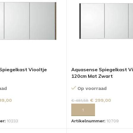
piegelkast Viooltje
Aquasense Spiegelkast Vi
120cm Mat Zwart
aad
Op voorraad
99,00
€
299,00
€
481,58
 AAN WINKELWAGEN
TOEVOEGEN AAN WINKELWA
er:
10233
Artikelnummer:
10709