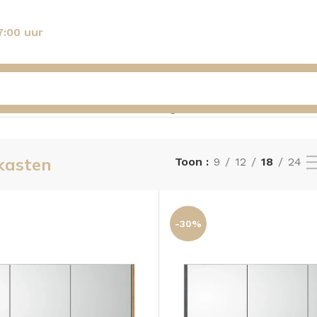
7:00 uur
–32 van de 32 resultaten wordt getoond
kasten
Toon
9
12
18
24
-30%