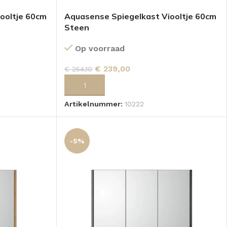
ooltje 60cm
Aquasense Spiegelkast Viooltje 60cm
Steen
Op voorraad
€
239,00
€
254,10
TOEVOEGEN AAN WINKELWAGEN
Artikelnummer:
10222
-5%