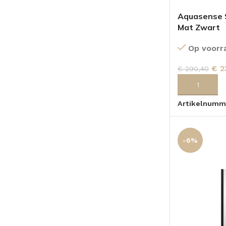
Aquasense S
Mat Zwart
Op voorr
€
2
€
290,40
TOEVOEGEN
Artikelnumm
-6%