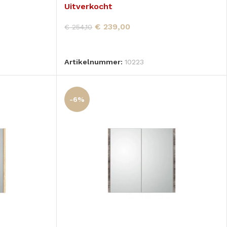
Uitverkocht
€
239,00
€
254,10
LEES VERDER
Artikelnummer:
10223
-6%