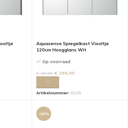
ooltje
Aquasense Spiegelkast Viooltje
120cm Hoogglans Wit
Op voorraad
€
299,00
€
481,58
GEN
TOEVOEGEN AAN WINKELWAGEN
Artikelnummer:
10235
-30%
KKEN
SPIEGELKASTEN