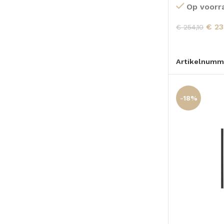
Op voorr
€
23
€
254,10
TOEVOEGEN
Artikelnumm
-18%