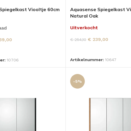
piegelkast Viooltje 60cm
Aquasense Spiegelkast Vi
Natural Oak
Uitverkocht
aad
€
239,00
39,00
€
254,10
LEES VERDER
 AAN WINKELWAGEN
Artikelnummer:
10647
er:
10706
-5%