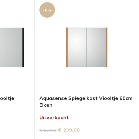
-6%
ooltje
Aquasense Spiegelkast Viooltje 60cm
Eiken
Uitverkocht
€
239,00
€
254,10