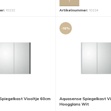
 AAN WINKELWAGEN
TOEVOEGEN AAN WINKELWA
er:
10232
Artikelnummer:
10234
-18%
piegelkast Viooltje 60cm
Aquasense Spiegelkast Vi
Hoogglans Wit