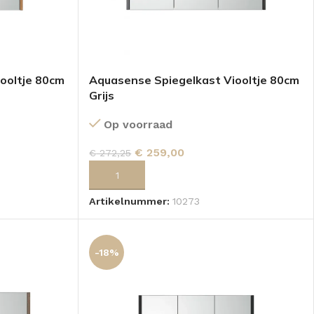
ooltje 80cm
Aquasense Spiegelkast Viooltje 80cm
Grijs
Op voorraad
€
259,00
€
272,25
GEN
TOEVOEGEN AAN WINKELWAGEN
Artikelnummer:
10273
-18%