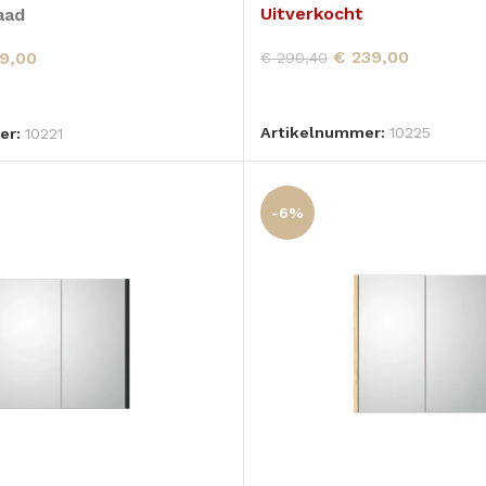
Uitverkocht
aad
€
239,00
9,00
€
290,40
LEES VERDER
 AAN WINKELWAGEN
Artikelnummer:
10225
er:
10221
-6%