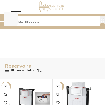
Home
Toiletten
Reservoirs
Reservoirs
Show sidebar
-10%
-23%