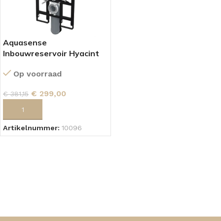
Aquasense
Inbouwreservoir Hyacint
Op voorraad
€
299,00
€
381,15
TOEVOEGEN AAN WINKELWAGEN
Artikelnummer:
10096