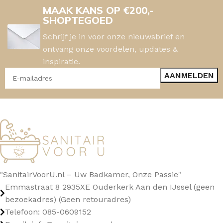
MAAK KANS OP €200,-
SHOPTEGOED
Schrijf je in voor onze nieuwsbrief en
ontvang onze voordelen, updates &
inspiratie.
"SanitairVoorU.nl – Uw Badkamer, Onze Passie"
Emmastraat 8 2935XE Ouderkerk Aan den IJssel (geen
bezoekadres) (Geen retouradres)
Telefoon: 085-0609152