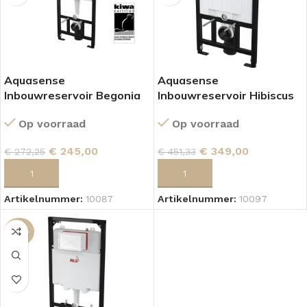
Aquasense
Aquasense
Inbouwreservoir Begonia
Inbouwreservoir Hibiscus
Op voorraad
Op voorraad
€
245,00
€
349,00
€
272,25
€
451,33
TOEVOEGEN AAN WINKELWAGEN
TOEVOEGEN AAN WINKELWAGEN
Artikelnummer:
10087
Artikelnummer:
10097
-22%