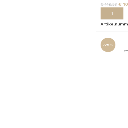
€
10
€
148,23
TOPBLADEN
TOEVOEGEN
Artikelnumm
-29%