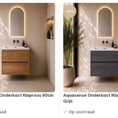
-16%
Onderkast Klaproos 60cm
Aquasense Onderkast Kl
Grijs
aad
Op voorraad