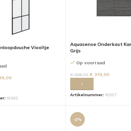
Aquasense Onderkast Kam
nloopdouche Viooltje
Grijs
Op voorraad
aad
€
319,00
€
326,70
89,00
TOEVOEGEN AAN WINKELWA
 AAN WINKELWAGEN
Artikelnummer:
10207
er:
10242
-2%