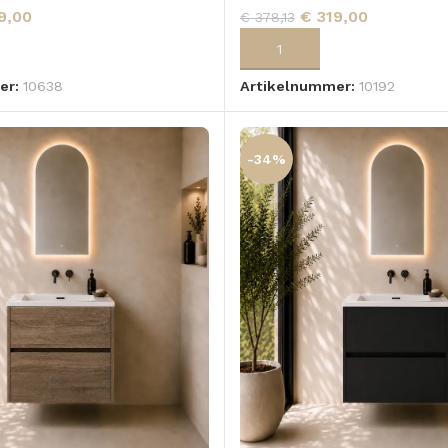
9,00
€
319,00
€
378,13
 AAN WINKELWAGEN
TOEVOEGEN AAN WINKELWA
er:
10638
Artikelnummer:
10192
-34%