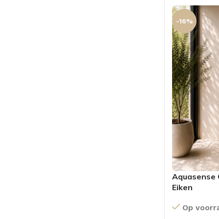
-16%
Aquasense 
Eiken
Op voorr