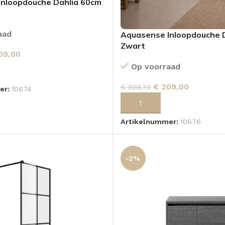
Inloopdouche Dahlia 60cm
aad
Aquasense Inloopdouche 
Zwart
09,00
Op voorraad
 AAN WINKELWAGEN
€
209,00
€
329,73
er:
10674
TOEVOEGEN AAN WINKELWA
Artikelnummer:
10676
-2%