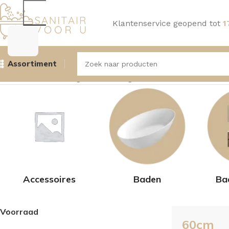
Klantenservice geopend tot
1
Assortiment
Home
Product Lengte
60cm
Pagina 2
Resultaat 19–36 va
Accessoires
Baden
Ba
Voorraad
60cm