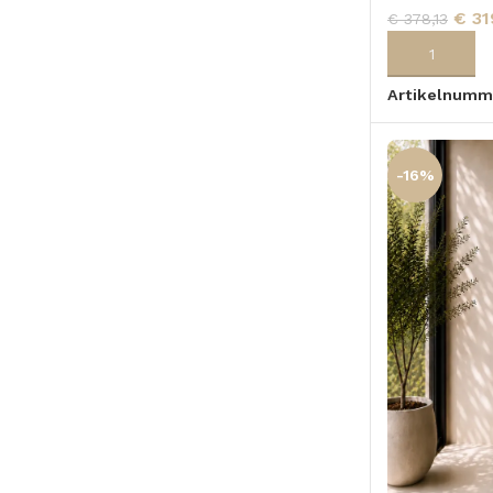
€
31
€
378,13
TOEVOEGEN
Artikelnumm
-16%