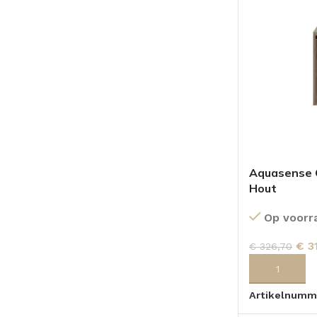
Aquasense 
Hout
Op voorr
€
3
€
326,70
TOEVOEGEN
Artikelnumm