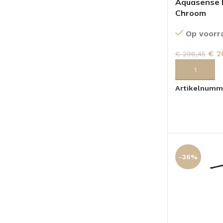
Aquasense 
Chroom
Op voorr
€
2
€
296,45
TOEVOEGEN
Artikelnumm
-36%