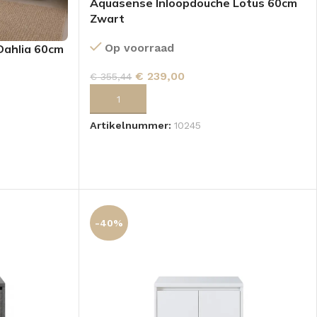
Aquasense Inloopdouche Lotus 60cm
Zwart
Op voorraad
Dahlia 60cm
€
239,00
€
355,44
TOEVOEGEN AAN WINKELWAGEN
Artikelnummer:
10245
GEN
-40%