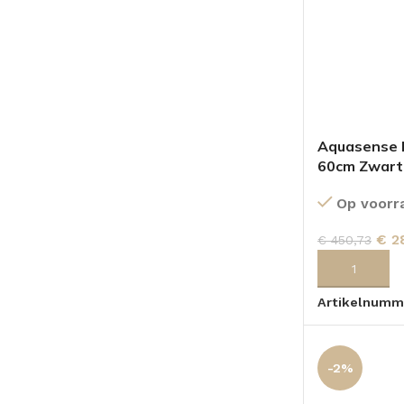
Aquasense I
60cm Zwart
Op voorr
€
2
€
450,73
TOEVOEGEN
Artikelnumm
-2%