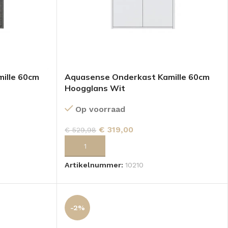
ille 60cm
Aquasense Onderkast Kamille 60cm
Hoogglans Wit
Op voorraad
€
319,00
€
529,98
GEN
TOEVOEGEN AAN WINKELWAGEN
Artikelnummer:
10210
-2%