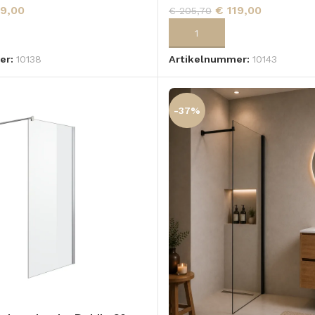
9,00
€
119,00
€
205,70
 AAN WINKELWAGEN
TOEVOEGEN AAN WINKELWA
er:
10138
Artikelnummer:
10143
-37%