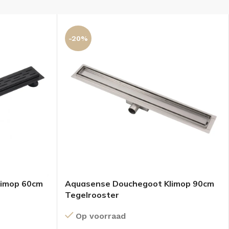
-20%
limop 60cm
Aquasense Douchegoot Klimop 90cm
Tegelrooster
Op voorraad
KKEN
SPIEGELKASTEN