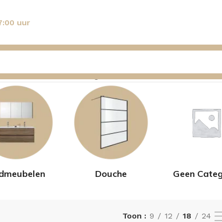
7:00 uur
n de 50 resultaten wordt getoond
dmeubelen
Douche
Geen Categ
Toon
9
12
18
24