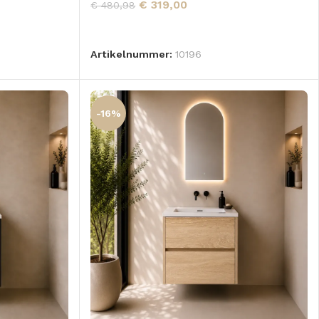
€
319,00
€
480,98
LEES VERDER
GEN
Artikelnummer:
10196
-16%