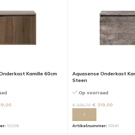
Onderkast Kamille 60cm
Aquasense Onderkast Kam
Steen
aad
Op voorraad
19,00
€
319,00
€
326,70
 AAN WINKELWAGEN
TOEVOEGEN AAN WINKELWA
er:
10208
Artikelnummer:
10541