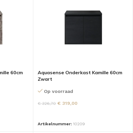
ille 60cm
Aquasense Onderkast Kamille 60cm
Zwart
Op voorraad
€
319,00
€
326,70
GEN
TOEVOEGEN AAN WINKELWAGEN
Artikelnummer:
10209