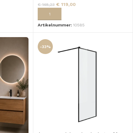
€
119,00
€
148,23
GEN
TOEVOEGEN AAN WINKELWAGEN
Artikelnummer:
10585
-33%