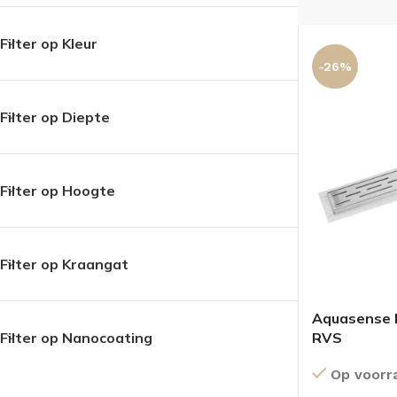
Filter op Kleur
-26%
Filter op Diepte
Filter op Hoogte
Filter op Kraangat
Aquasense 
RVS
Filter op Nanocoating
Op voorr
BADMEUBELSETS
ONDERKASTEN
K