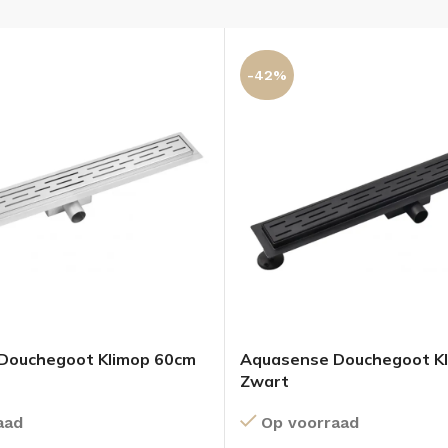
-42%
Douchegoot Klimop 60cm
Aquasense Douchegoot K
Zwart
aad
Op voorraad
OLOMKASTEN
FONTEINKASTEN
OPENVA