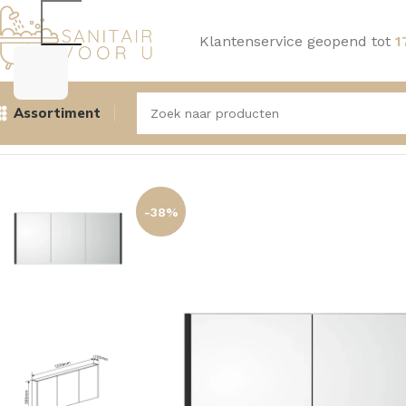
Klantenservice geopend tot
1
Assortiment
Home
Badmeubelen
Spiegelkasten
Aquasense Spiegelkas
-38%