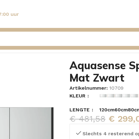
7:00 uur
t Viooltje 120cm Mat Zwart
Aquasense Sp
Mat Zwart
Artikelnummer:
10709
KLEUR
LENGTE
120cm
60cm
80c
€
481,58
€
299,
Slechts 4 resterend o