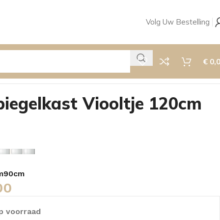
Volg Uw Bestelling
€
0,
iegelkast Viooltje 120cm
m
90cm
00
p voorraad