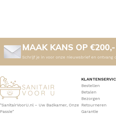
MAAK KANS OP €200,
Schrijf je in voor onze nieuwsbrief en ontvang 
KLANTENSERVI
Bestellen
Betalen
Bezorgen
"SanitairVoorU.nl – Uw Badkamer, Onze
Retourneren
Passie"
Garantie