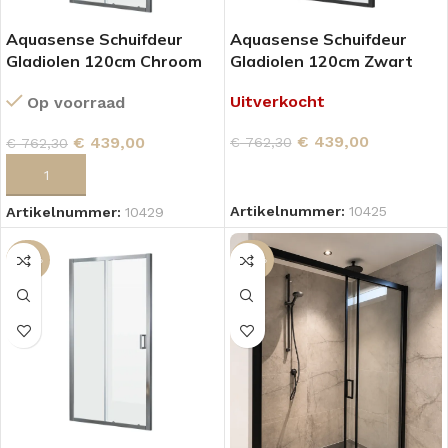
Aquasense Schuifdeur
Aquasense Schuifdeur
Gladiolen 120cm Chroom
Gladiolen 120cm Zwart
Uitverkocht
Op voorraad
€
439,00
€
439,00
€
762,30
€
762,30
LEES VERDER
TOEVOEGEN AAN WINKELWAGEN
Artikelnummer:
10425
Artikelnummer:
10429
-42%
-42%