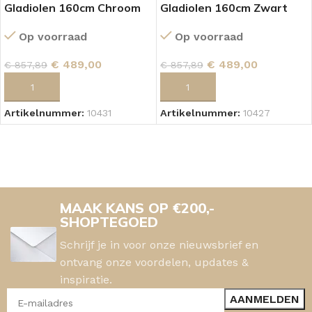
Gladiolen 160cm Chroom
Gladiolen 160cm Zwart
Op voorraad
Op voorraad
€
489,00
€
489,00
€
857,89
€
857,89
TOEVOEGEN AAN WINKELWAGEN
TOEVOEGEN AAN WINKELWAGEN
Artikelnummer:
10431
Artikelnummer:
10427
MAAK KANS OP €200,-
SHOPTEGOED
Schrijf je in voor onze nieuwsbrief en
ontvang onze voordelen, updates &
inspiratie.