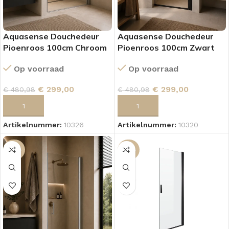
Aquasense Douchedeur
Aquasense Douchedeur
Pioenroos 100cm Chroom
Pioenroos 100cm Zwart
Op voorraad
Op voorraad
€
299,00
€
299,00
€
480,98
€
480,98
TOEVOEGEN AAN WINKELWAGEN
TOEVOEGEN AAN WINKELWAGEN
Artikelnummer:
10326
Artikelnummer:
10320
-36%
-36%