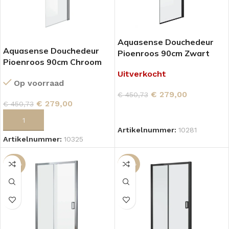
Aquasense Douchedeur
Aquasense Douchedeur
Pioenroos 90cm Zwart
Pioenroos 90cm Chroom
Uitverkocht
Op voorraad
€
279,00
€
450,73
€
279,00
€
450,73
LEES VERDER
TOEVOEGEN AAN WINKELWAGEN
Artikelnummer:
10281
Artikelnummer:
10325
-42%
-42%