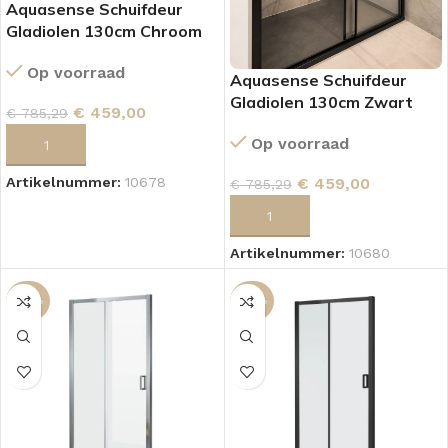
Aquasense Schuifdeur
Gladiolen 130cm Chroom
Op voorraad
Aquasense Schuifdeur
Gladiolen 130cm Zwart
€
459,00
€
785,29
Op voorraad
TOEVOEGEN AAN WINKELWAGEN
€
459,00
Artikelnummer:
10678
€
785,29
TOEVOEGEN AAN WINKELWAGEN
Artikelnummer:
10680
-42%
-42%