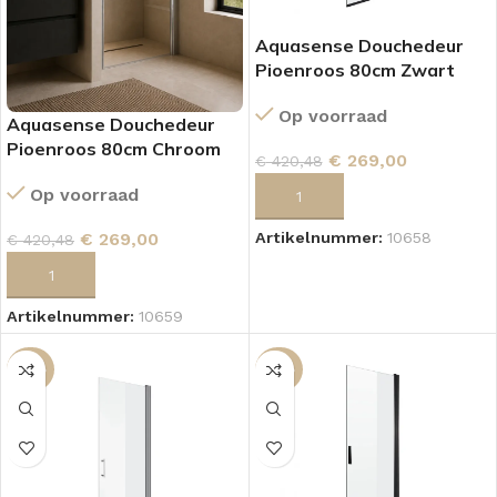
Aquasense Douchedeur
Pioenroos 80cm Zwart
Op voorraad
Aquasense Douchedeur
Pioenroos 80cm Chroom
€
269,00
€
420,48
Op voorraad
TOEVOEGEN AAN WINKELWAGEN
€
269,00
Artikelnummer:
10658
€
420,48
TOEVOEGEN AAN WINKELWAGEN
Artikelnummer:
10659
-38%
-38%