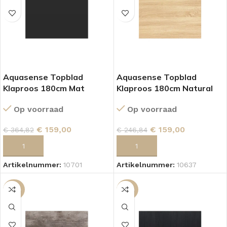
Aquasense Topblad
Aquasense Topblad
Klaproos 180cm Mat
Klaproos 180cm Natural
Zwart
Oak
Op voorraad
Op voorraad
€
159,00
€
159,00
€
364,82
€
246,84
TOEVOEGEN AAN WINKELWAGEN
TOEVOEGEN AAN WINKELWAGEN
Artikelnummer:
10701
Artikelnummer:
10637
-36%
-36%