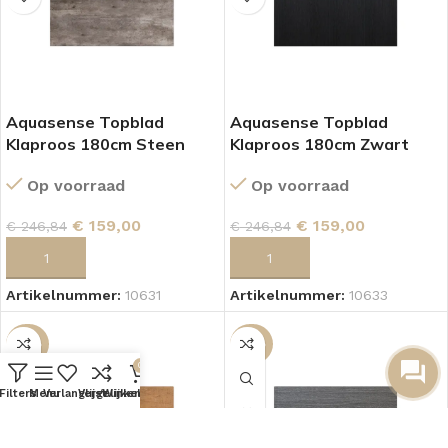
Aquasense Topblad
Aquasense Topblad
Klaproos 180cm Steen
Klaproos 180cm Zwart
Op voorraad
Op voorraad
€
159,00
€
159,00
€
246,84
€
246,84
TOEVOEGEN AAN WINKELWAGEN
TOEVOEGEN AAN WINKELWAGEN
Artikelnummer:
10631
Artikelnummer:
10633
-37%
-37%
0
Filters
Menu
Verlanglijst
Vergelijken
Winkelwagen