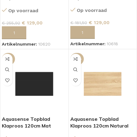
Hoogglans Wit
Op voorraad
Op voorraad
€
129,00
€
129,00
€
181,50
€
255,92
TOEVOEGEN AAN WINKELWAGEN
TOEVOEGEN AAN WINKELWAGEN
Artikelnummer:
10618
Artikelnummer:
10620
-50%
-29%
Aquasense Topblad
Aquasense Topblad
Klaproos 120cm Mat
Klaproos 120cm Natural
Zwart
Oak