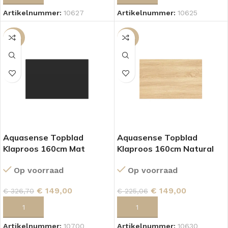
Artikelnummer:
10625
Artikelnummer:
10627
-54%
-34%
Aquasense Topblad
Aquasense Topblad
Klaproos 160cm Mat
Klaproos 160cm Natural
Zwart
Oak
Op voorraad
Op voorraad
€
149,00
€
149,00
€
326,70
€
225,06
TOEVOEGEN AAN WINKELWAGEN
TOEVOEGEN AAN WINKELWAGEN
Artikelnummer:
10700
Artikelnummer:
10630