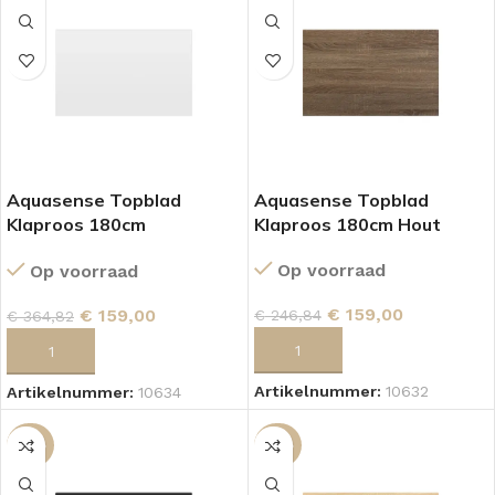
Aquasense Topblad
Aquasense Topblad
Klaproos 180cm
Klaproos 180cm Hout
Hoogglans Wit
Op voorraad
Op voorraad
€
159,00
€
159,00
€
246,84
€
364,82
TOEVOEGEN AAN WINKELWAGEN
TOEVOEGEN AAN WINKELWAGEN
Artikelnummer:
10632
Artikelnummer:
10634
-56%
-36%