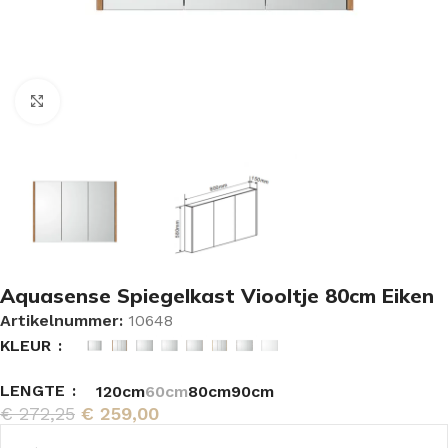
Vergroten
Aquasense Spiegelkast Viooltje 80cm Eiken
Artikelnummer:
10648
KLEUR
LENGTE
120cm
60cm
80cm
90cm
€
272,25
€
259,00