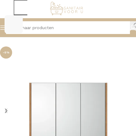
Home
Badmeubelen
Spiegelkasten
-5%