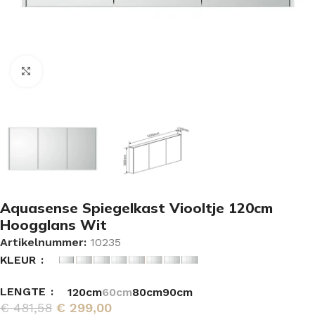
Vergroten
Aquasense Spiegelkast Viooltje 120cm
Hoogglans Wit
Artikelnummer:
10235
KLEUR
LENGTE
120cm
60cm
80cm
90cm
€
481,58
€
299,00