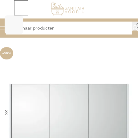
Home
Badmeubelen
Spiegelkasten
-38%