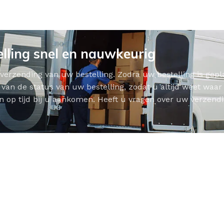
lling snel en nauwkeurig
erzending van uw bestelling. Zodra uw bestelling is gepla
van de status van uw bestelling, zodat u altijd weet waa
 op tijd bij u aankomen. Heeft u vragen over uw verzendin
OLOMKASTEN
FONTEINKASTEN
OPENVA