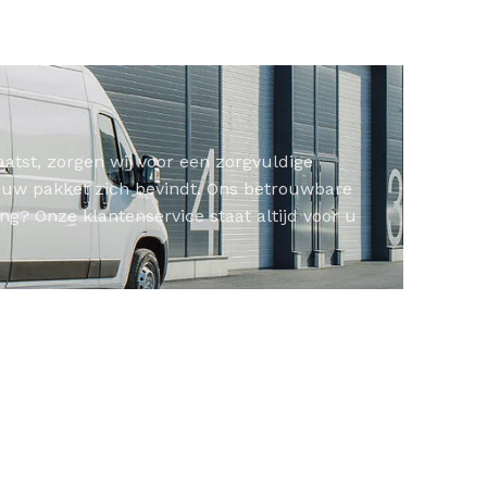
atst, zorgen wij voor een zorgvuldige
r uw pakket zich bevindt. Ons betrouwbare
g? Onze klantenservice staat altijd voor u
KKEN
SPIEGELKASTEN