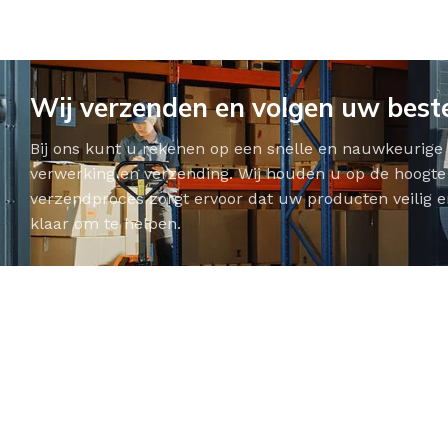
Wij verzenden en volgen uw beste
Bij ons kunt u rekenen op een snelle en nauwkeurige v
verwerking en verzending. Wij houden u op de hoogte 
verzendproces zorgt ervoor dat uw producten veilig en
klaar om te helpen.
BADMEUBELSETS
ONDERKASTEN
K