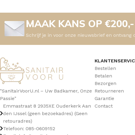
TOPBLADEN
MAAK KANS OP €200,
Schrijf je in voor onze nieuwsbrief en ontvang 
KLANTENSERVI
Bestellen
Betalen
Bezorgen
"SanitairVoorU.nl – Uw Badkamer, Onze
Retourneren
Passie"
Garantie
Emmastraat 8 2935XE Ouderkerk Aan
Contact
den IJssel (geen bezoekadres) (Geen
retouradres)
Telefoon: 085-0609152