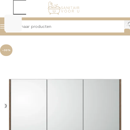
Home
Badmeubelen
Spiegelkasten
-30%