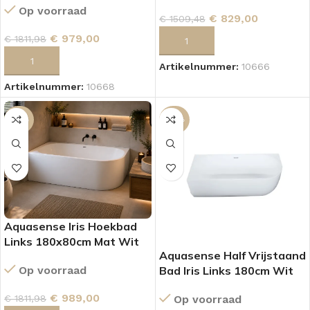
Op voorraad
€
829,00
€
1509,48
€
979,00
€
1811,98
TOEVOEGEN AAN WINKELWAGEN
TOEVOEGEN AAN WINKELWAGEN
Artikelnummer:
10666
Artikelnummer:
10668
-45%
-44%
Aquasense Iris Hoekbad
Links 180x80cm Mat Wit
Aquasense Half Vrijstaand
Op voorraad
Bad Iris Links 180cm Wit
€
989,00
€
1811,98
Op voorraad