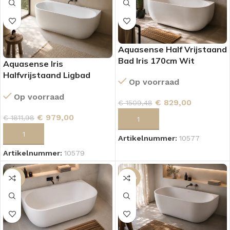
Aquasense Half Vrijstaand
Bad Iris 170cm Wit
Aquasense Iris
Halfvrijstaand Ligbad
Op voorraad
170×75 cm Mat Wit
Op voorraad
€
829,00
€
1509,48
€
979,00
€
1811,98
TOEVOEGEN AAN WINKELWAGEN
TOEVOEGEN AAN WINKELWAGEN
Artikelnummer:
10577
Artikelnummer:
10579
-45%
-44%