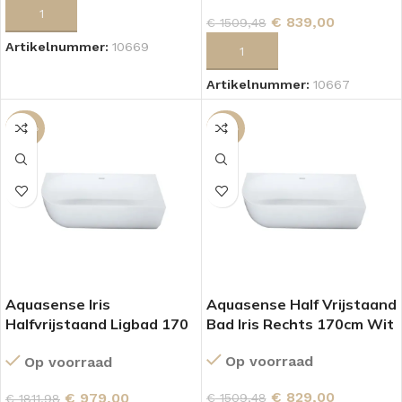
TOEVOEGEN AAN WINKELWAGEN
€
839,00
€
1509,48
Artikelnummer:
10669
TOEVOEGEN AAN WINKELWAGEN
Artikelnummer:
10667
-46%
-45%
Aquasense Iris
Aquasense Half Vrijstaand
Halfvrijstaand Ligbad 170
Bad Iris Rechts 170cm Wit
cm Rechts Mat Wit
Op voorraad
Op voorraad
€
829,00
€
979,00
€
1509,48
€
1811,98