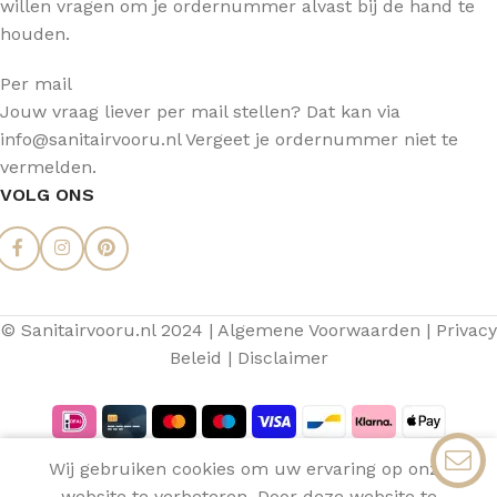
willen vragen om je ordernummer alvast bij de hand te
houden.
Per mail
Jouw vraag liever per mail stellen? Dat kan via
info@sanitairvooru.nl Vergeet je ordernummer niet te
vermelden.
VOLG ONS
© Sanitairvooru.nl 2024 |
Algemene Voorwaarden
|
Privacy
Beleid
|
Disclaimer
0
Wij gebruiken cookies om uw ervaring op onze
Filters
Menu
Verlanglijst
Vergelijken
Winkelwagen
website te verbeteren. Door deze website te