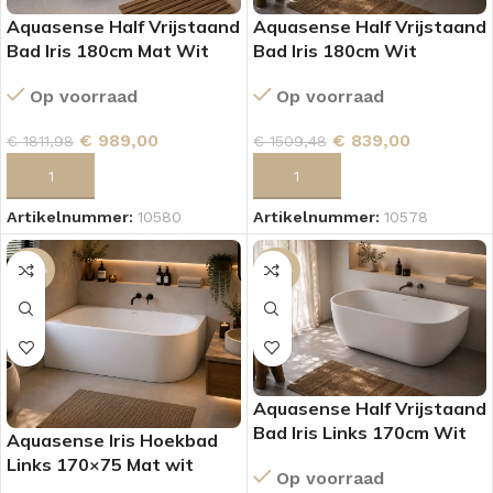
Aquasense Half Vrijstaand
Aquasense Half Vrijstaand
Bad Iris 180cm Mat Wit
Bad Iris 180cm Wit
Op voorraad
Op voorraad
€
989,00
€
839,00
€
1811,98
€
1509,48
TOEVOEGEN AAN WINKELWAGEN
TOEVOEGEN AAN WINKELWAGEN
Artikelnummer:
10580
Artikelnummer:
10578
-46%
-45%
Aquasense Half Vrijstaand
Bad Iris Links 170cm Wit
Aquasense Iris Hoekbad
Links 170×75 Mat wit
Op voorraad