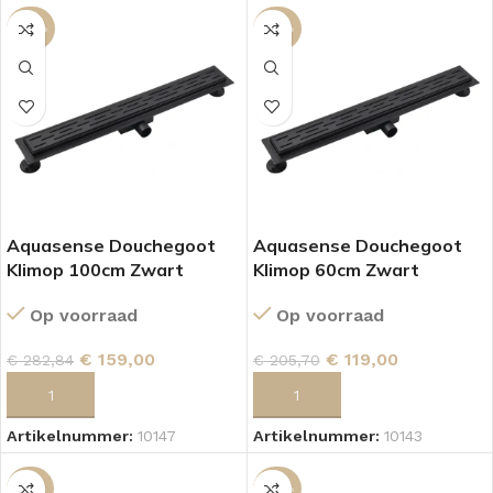
-44%
-42%
Aquasense Douchegoot
Aquasense Douchegoot
Klimop 100cm Zwart
Klimop 60cm Zwart
Op voorraad
Op voorraad
€
159,00
€
119,00
€
282,84
€
205,70
TOEVOEGEN AAN WINKELWAGEN
TOEVOEGEN AAN WINKELWAGEN
Artikelnummer:
10147
Artikelnummer:
10143
-43%
-40%