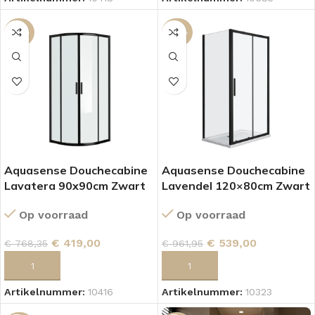
-45%
-44%
Aquasense Douchecabine
Aquasense Douchecabine
Lavatera 90x90cm Zwart
Lavendel 120×80cm Zwart
Op voorraad
Op voorraad
€
419,00
€
539,00
€
768,35
€
961,95
TOEVOEGEN AAN WINKELWAGEN
TOEVOEGEN AAN WINKELWAGEN
Artikelnummer:
10416
Artikelnummer:
10323