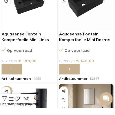
Aquasense Fontein
Aquasense Fontein
Kamperfoelie Mini Links
Kamperfoelie Mini Rechts
Mat Zwart
Mat Zwart
Op voorraad
Op voorraad
€
149,00
€
149,00
€
208,73
€
208,73
TOEVOEGEN AAN WINKELWAGEN
TOEVOEGEN AAN WINKELWAGEN
Artikelnummer:
10351
Artikelnummer:
10347
-43%
-23%
0
Filters
Menu
Verlanglijst
Vergelijken
Winkelwagen