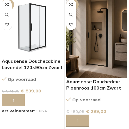
-45%
-38%
Aquasense Douchecabine
Lavendel 120×90cm Zwart
Op voorraad
Aquasense Douchedeur
Pioenroos 100cm Zwart
€
539,00
€
974,05
Op voorraad
TOEVOEGEN AAN WINKELWAGEN
€
299,00
Artikelnummer:
10324
€
480,98
TOEVOEGEN AAN WINKELWAGEN