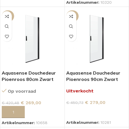
Artikelnummer:
10320
-36%
-38%
Aquasense Douchedeur
Aquasense Douchedeur
Pioenroos 80cm Zwart
Pioenroos 90cm Zwart
Uitverkocht
Op voorraad
€
279,00
€
269,00
€
450,73
€
420,48
LEES VERDER
TOEVOEGEN AAN WINKELWAGEN
Artikelnummer:
10281
Artikelnummer:
10658