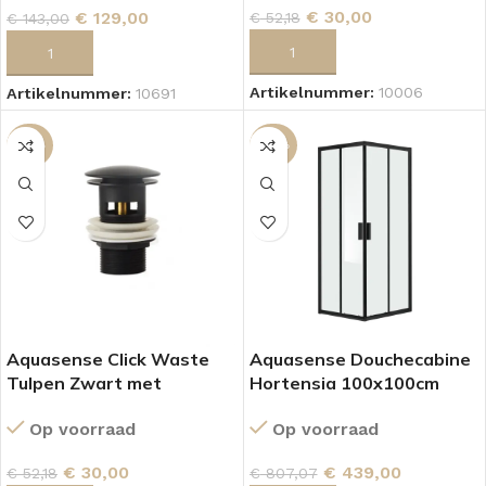
€
30,00
€
129,00
€
52,18
€
143,00
TOEVOEGEN AAN WINKELWAGEN
TOEVOEGEN AAN WINKELWAGEN
Artikelnummer:
10006
Artikelnummer:
10691
-43%
-46%
Aquasense Click Waste
Aquasense Douchecabine
Tulpen Zwart met
Hortensia 100x100cm
overloop.
Zwart
Op voorraad
Op voorraad
€
30,00
€
439,00
€
52,18
€
807,07