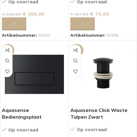
Op voorraad
Op voorraad
€
289,00
€
75,00
€
506,69
€
107,69
TOEVOEGEN AAN WINKELWAGEN
TOEVOEGEN AAN WINKELWAGEN
Artikelnummer:
10023
Artikelnummer:
10294
-10%
-43%
Aquasense
Aquasense Click Waste
Bedieningsplaat
Tulpen Zwart
Korenbloem Zwart Mat
Op voorraad
Op voorraad