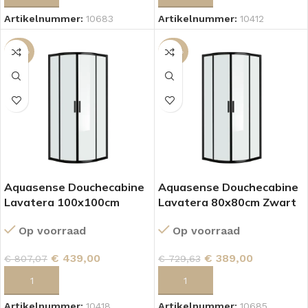
Artikelnummer:
10683
Artikelnummer:
10412
-46%
-47%
Aquasense Douchecabine
Aquasense Douchecabine
Lavatera 100x100cm
Lavatera 80x80cm Zwart
Zwart
Op voorraad
Op voorraad
€
389,00
€
439,00
€
729,63
€
807,07
TOEVOEGEN AAN WINKELWAGEN
TOEVOEGEN AAN WINKELWAGEN
Artikelnummer:
10685
Artikelnummer:
10418