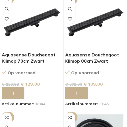
Aquasense Douchegoot
Aquasense Douchegoot
Klimop 70cm Zwart
Klimop 80cm Zwart
Op voorraad
Op voorraad
€
129,00
€
139,00
€
226,88
€
232,93
TOEVOEGEN AAN WINKELWAGEN
TOEVOEGEN AAN WINKELWAGEN
Artikelnummer:
10144
Artikelnummer:
10145
-42%
-43%