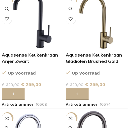
Aquasense Keukenkraan
Aquasense Keukenkraan
Anjer Zwart
Gladiolen Brushed Gold
Op voorraad
Op voorraad
€
259,00
€
259,00
€
329,00
€
329,00
TOEVOEGEN AAN WINKELWAGEN
TOEVOEGEN AAN WINKELWAGEN
Artikelnummer:
10568
Artikelnummer:
10574
-21%
-21%