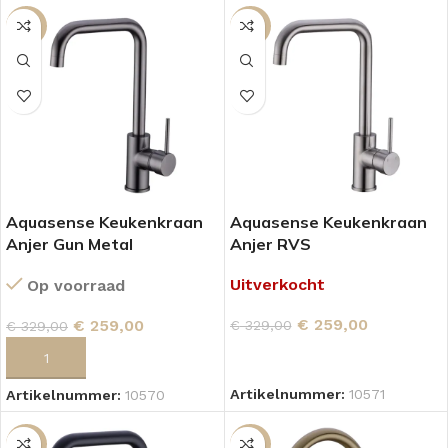
-21%
-21%
Aquasense Keukenkraan
Aquasense Keukenkraan
Anjer Gun Metal
Anjer RVS
Uitverkocht
Op voorraad
€
259,00
€
259,00
€
329,00
€
329,00
LEES VERDER
TOEVOEGEN AAN WINKELWAGEN
Artikelnummer:
10571
Artikelnummer:
10570
-21%
-21%