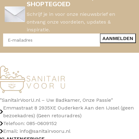
SHOPTEGOED
Schrijf je in voor onze nieuwsbrief en
ontvang onze voordelen, updates &
inspiratie.
"SanitairVoorU.nl – Uw Badkamer, Onze Passie"
Emmastraat 8 2935XE Ouderkerk Aan den IJssel (geen
bezoekadres) (Geen retouradres)
Telefoon: 085-0609152
Email: info@sanitairvooru.nl
KLANTENSERVICE