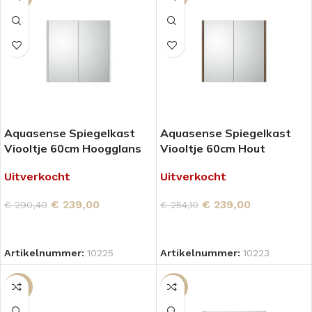
Aquasense Spiegelkast
Aquasense Spiegelkast
Viooltje 60cm Hoogglans
Viooltje 60cm Hout
Wit
Uitverkocht
Uitverkocht
€
239,00
€
239,00
€
254,10
€
290,40
LEES VERDER
LEES VERDER
Artikelnummer:
10223
Artikelnummer:
10225
-18%
-6%