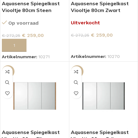
Aquasense Spiegelkast
Aquasense Spiegelkast
Viooltje 80cm Steen
Viooltje 80cm Zwart
Uitverkocht
Op voorraad
€
259,00
€
259,00
€
272,25
€
272,25
LEES VERDER
TOEVOEGEN AAN WINKELWAGEN
Artikelnummer:
10270
Artikelnummer:
10271
-16%
-16%
Aquasense Spiegelkast
Aquasense Spiegelkast