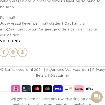
willen vragen om je ordernummer alvast bij de hand te
houden.
Per mail
Jouw vraag liever per mail stellen? Dat kan via
info@sanitairvooru.nl Vergeet je ordernummer niet te
vermelden.
VOLG ONS
© Sanitairvooru.nl 2024 |
Algemene Voorwaarden
|
Privacy
Beleid
|
Disclaimer
0
Wij gebruiken cookies om uw ervaring op onze
Filters
Menu
Verlanglijst
Vergelijken
Winkelwagen
website te verbeteren. Door deze website te