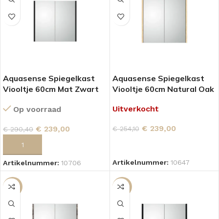
Aquasense Spiegelkast
Aquasense Spiegelkast
Viooltje 60cm Mat Zwart
Viooltje 60cm Natural Oak
Uitverkocht
Op voorraad
€
239,00
€
239,00
€
254,10
€
290,40
LEES VERDER
TOEVOEGEN AAN WINKELWAGEN
Artikelnummer:
10647
Artikelnummer:
10706
-6%
-6%