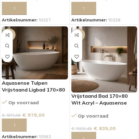
TOEVOEGEN AAN WINKELWAGEN
TOEVOEGEN AAN WINKELWAGEN
Artikelnummer:
10227
Artikelnummer:
10229
-46%
-44%
Aquasense Tulpen
Vrijstaand Ligbad 170×80
Vrijstaand Bad 170×80
cm Mat Wit
Wit Acryl – Aquasense
Op voorraad
Tulpen
€
979,00
€
1811,98
Op voorraad
TOEVOEGEN AAN WINKELWAGEN
€
839,00
€
1509,48
Artikelnummer:
10583
TOEVOEGEN AAN WINKELWAGEN