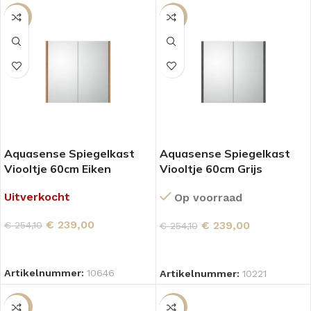
-6%
-6%
Aquasense Spiegelkast
Aquasense Spiegelkast
Viooltje 60cm Eiken
Viooltje 60cm Grijs
Uitverkocht
Op voorraad
€
239,00
€
239,00
€
254,10
€
254,10
LEES VERDER
TOEVOEGEN AAN WINKELWAGEN
Artikelnummer:
10646
Artikelnummer:
10221
-18%
-6%