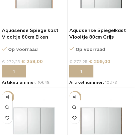
Aquasense Spiegelkast
Aquasense Spiegelkast
Viooltje 80cm Eiken
Viooltje 80cm Grijs
Op voorraad
Op voorraad
€
259,00
€
259,00
€
272,25
€
272,25
TOEVOEGEN AAN WINKELWAGEN
TOEVOEGEN AAN WINKELWAGEN
Artikelnummer:
10648
Artikelnummer:
10273
-18%
-5%