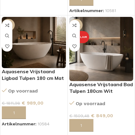
Artikelnummer:
10581
-45%
-44%
POPULAIR
Aquasense Vrijstaand
Ligbad Tulpen 180 cm Mat
Aquasense Vrijstaand Bad
Wit
Tulpen 180cm Wit
Op voorraad
€
989,00
Op voorraad
€
1811,98
TOEVOEGEN AAN WINKELWAGEN
€
849,00
€
1509,48
Artikelnummer:
10584
TOEVOEGEN AAN WINKELWAGEN