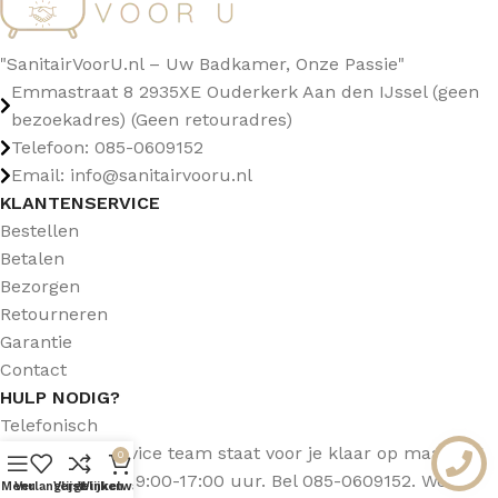
"SanitairVoorU.nl – Uw Badkamer, Onze Passie"
Emmastraat 8 2935XE Ouderkerk Aan den IJssel (geen
bezoekadres) (Geen retouradres)
Telefoon: 085-0609152
Email: info@sanitairvooru.nl
KLANTENSERVICE
Bestellen
Betalen
Bezorgen
Retourneren
Garantie
Contact
HULP NODIG?
Telefonisch
Ons klantenservice team staat voor je klaar op maandag
0
t/m vrijdag van 9:00-17:00 uur. Bel 085-0609152. We
Menu
Verlanglijst
Vergelijken
Winkelwagen