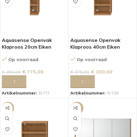
Aquasense Openvak
Aquasense Openvak
Klaproos 20cm Eiken
Klaproos 40cm Eiken
Op voorraad
Op voorraad
€
175,00
€
200,00
€
350,00
€
378,00
TOEVOEGEN AAN WINKELWAGEN
TOEVOEGEN AAN WINKELWAGEN
Artikelnummer:
10717
Artikelnummer:
10725
-1%
-30%