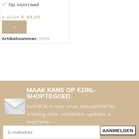
Op voorraad
€
99,00
€
137,94
TOEVOEGEN AAN WINKELWAGEN
Artikelnummer:
10615
MAAK KANS OP €200,-
SHOPTEGOED
Schrijf je in voor onze nieuwsbrief en
ontvang onze voordelen, updates &
inspiratie.