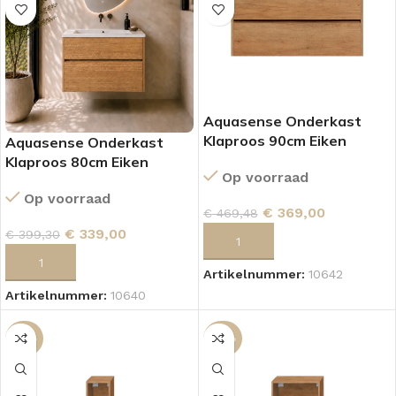
Aquasense Onderkast
Klaproos 90cm Eiken
Aquasense Onderkast
Klaproos 80cm Eiken
Op voorraad
Op voorraad
€
369,00
€
469,48
€
339,00
€
399,30
TOEVOEGEN AAN WINKELWAGEN
TOEVOEGEN AAN WINKELWAGEN
Artikelnummer:
10642
Artikelnummer:
10640
-50%
-47%