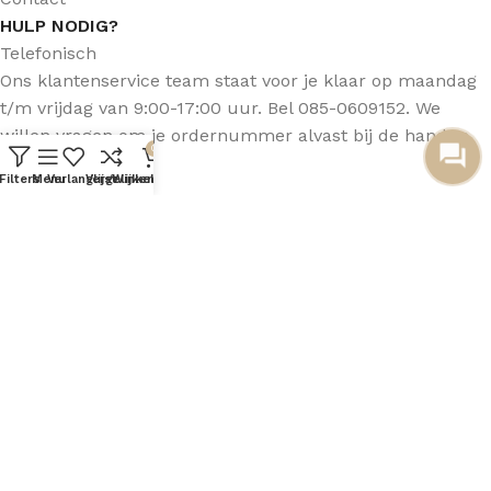
HULP NODIG?
Telefonisch
Ons klantenservice team staat voor je klaar op maandag
t/m vrijdag van 9:00-17:00 uur. Bel 085-0609152. We
willen vragen om je ordernummer alvast bij de hand te
0
houden.
Filters
Menu
Verlanglijst
Vergelijken
Winkelwagen
Per mail
Jouw vraag liever per mail stellen? Dat kan via
info@sanitairvooru.nl Vergeet je ordernummer niet te
vermelden.
VOLG ONS
© Sanitairvooru.nl 2024 |
Algemene Voorwaarden
|
Privacy
Beleid
|
Disclaimer