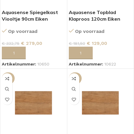
Aquasense Spiegelkast
Aquasense Topblad
Viooltje 90cm Eiken
Klaproos 120cm Eiken
Op voorraad
Op voorraad
€
279,00
€
129,00
€
332,75
€
181,50
TOEVOEGEN AAN WINKELWAGEN
TOEVOEGEN AAN WINKELWAGEN
Artikelnummer:
10650
Artikelnummer:
10622
-34%
-36%