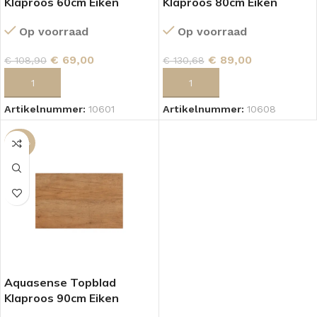
Klaproos 60cm Eiken
Klaproos 80cm Eiken
Op voorraad
Op voorraad
€
69,00
€
89,00
€
108,90
€
130,68
TOEVOEGEN AAN WINKELWAGEN
TOEVOEGEN AAN WINKELWAGEN
Artikelnummer:
10601
Artikelnummer:
10608
-28%
Aquasense Topblad
Klaproos 90cm Eiken