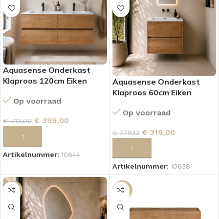
Aquasense Onderkast
Klaproos 120cm Eiken
Aquasense Onderkast
Klaproos 60cm Eiken
Op voorraad
Op voorraad
€
399,00
€
713,90
€
319,00
€
378,13
TOEVOEGEN AAN WINKELWAGEN
TOEVOEGEN AAN WINKELWAGEN
Artikelnummer:
10644
Artikelnummer:
10638
-15%
-21%