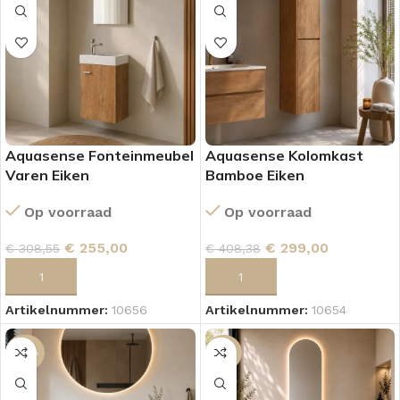
Aquasense Fonteinmeubel
Aquasense Kolomkast
Varen Eiken
Bamboe Eiken
Op voorraad
Op voorraad
€
255,00
€
299,00
€
308,55
€
408,38
TOEVOEGEN AAN WINKELWAGEN
TOEVOEGEN AAN WINKELWAGEN
Artikelnummer:
10656
Artikelnummer:
10654
-44%
-16%