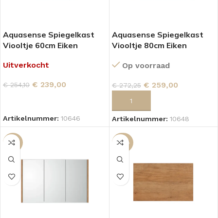
Aquasense Spiegelkast
Aquasense Spiegelkast
Viooltje 60cm Eiken
Viooltje 80cm Eiken
Uitverkocht
Op voorraad
€
239,00
€
259,00
€
254,10
€
272,25
LEES VERDER
TOEVOEGEN AAN WINKELWAGEN
Artikelnummer:
10646
Artikelnummer:
10648
-16%
-29%