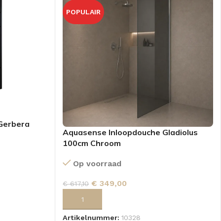
POPULAIR
Gerbera
Aquasense Inloopdouche Gladiolus
100cm Chroom
Op voorraad
€
349,00
€
617,10
GEN
TOEVOEGEN AAN WINKELWAGEN
Artikelnummer:
10328