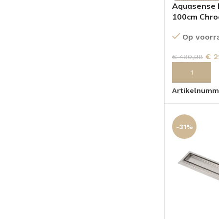
Aquasense 
100cm Chr
TOPBLADEN
Op voorr
€
2
€
480,98
TOEVOEGEN
Artikelnumm
-31%