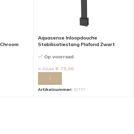
Aquasense Inloopdouche
d Chroom
Stabilisatiestang Plafond Zwart
Op voorraad
€
75,00
€
113,44
GEN
TOEVOEGEN AAN WINKELWAGEN
Artikelnummer:
10737