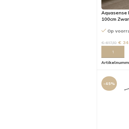
Aquasense I
100cm Zwar
Op voorr
€
34
€
617,10
TOEVOEGEN
Artikelnumm
-45%