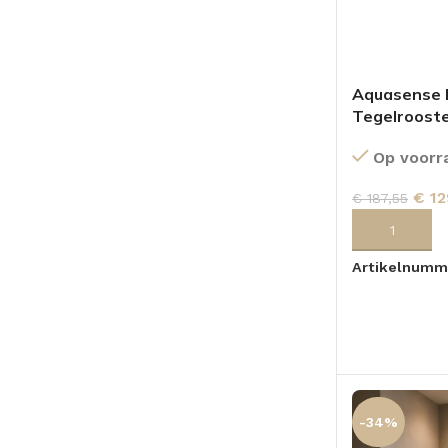
Aquasense 
Tegelroost
Op voorr
€
12
€
187,55
TOEVOEGEN
Artikelnumm
-34%