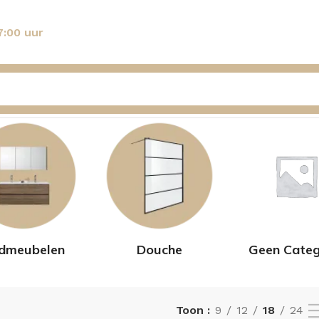
7:00 uur
dmeubelen
Douche
Geen Categ
Toon
9
12
18
24