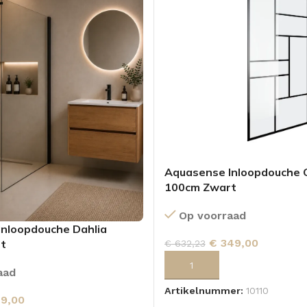
Aquasense Inloopdouche 
100cm Zwart
Op voorraad
nloopdouche Dahlia
€
349,00
t
€
632,23
TOEVOEGEN AAN WINKELWA
aad
Artikelnummer:
10110
9,00