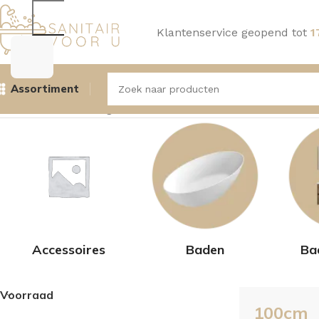
Klantenservice geopend tot
1
Assortiment
Home
Product Lengte
100cm
Toont alle 15 resultaten
Accessoires
Baden
Ba
Voorraad
100cm