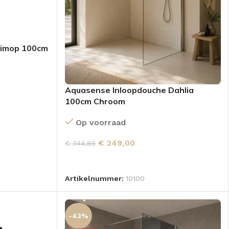
limop 100cm
Aquasense Inloopdouche Dahlia
100cm Chroom
GEN
Op voorraad
€
249,00
€
344,85
TOEVOEGEN AAN WINKELWAGEN
Artikelnummer:
10100
-43%