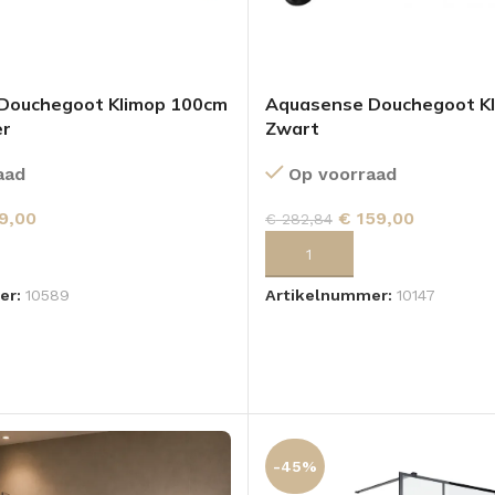
Douchegoot Klimop 100cm
Aquasense Douchegoot K
er
Zwart
aad
Op voorraad
9,00
€
159,00
€
282,84
 AAN WINKELWAGEN
TOEVOEGEN AAN WINKELWA
er:
10589
Artikelnummer:
10147
-45%