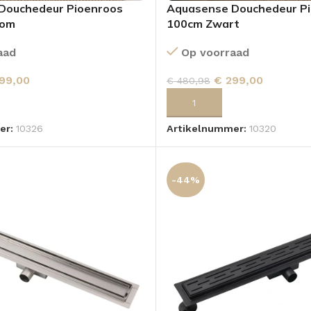
Douchedeur Pioenroos
Aquasense Douchedeur P
oom
100cm Zwart
aad
Op voorraad
99,00
€
299,00
€
480,98
 AAN WINKELWAGEN
TOEVOEGEN AAN WINKELWA
er:
10326
Artikelnummer:
10320
-44%