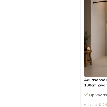
Aquasense I
100cm Zwar
Op voorr
€
24
€
378,13