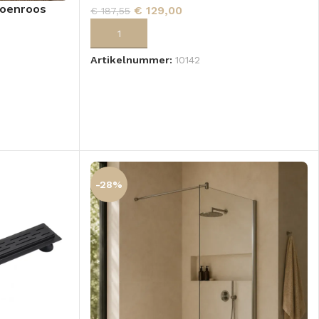
ioenroos
€
129,00
€
187,55
TOEVOEGEN AAN WINKELWAGEN
Artikelnummer:
10142
GEN
-28%