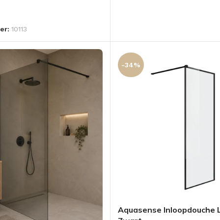
 AAN WINKELWAGEN
er:
10113
-34%
Aquasense Inloopdouche 