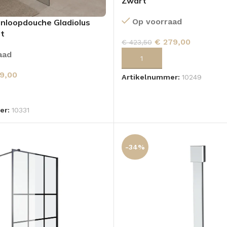
Zwart
Op voorraad
nloopdouche Gladiolus
t
€
279,00
€
423,50
aad
TOEVOEGEN AAN WINKELWA
9,00
Artikelnummer:
10249
 AAN WINKELWAGEN
er:
10331
-34%