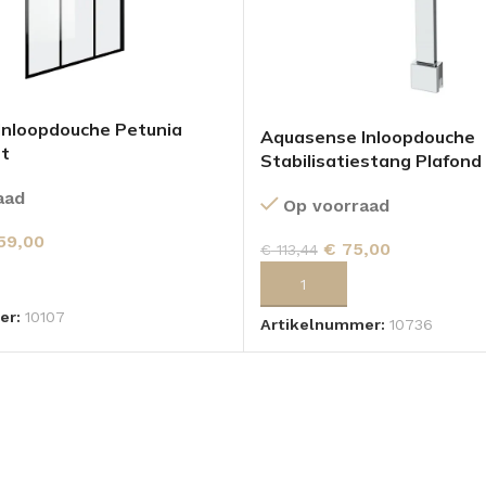
Inloopdouche Petunia
Aquasense Inloopdouche
t
Stabilisatiestang Plafon
aad
Op voorraad
59,00
€
75,00
€
113,44
 AAN WINKELWAGEN
TOEVOEGEN AAN WINKELWA
er:
10107
Artikelnummer:
10736