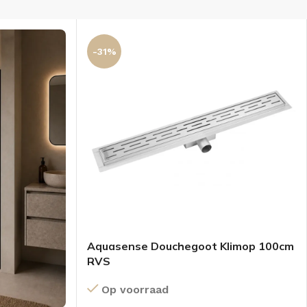
-31%
Aquasense Douchegoot Klimop 100cm
RVS
Op voorraad
KKEN
SPIEGELKASTEN