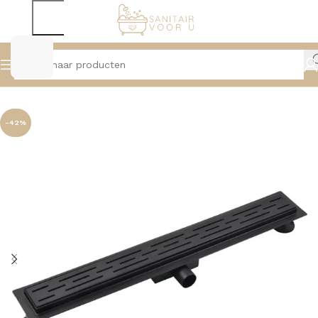
Home
Douche
Douchegoten
-42%