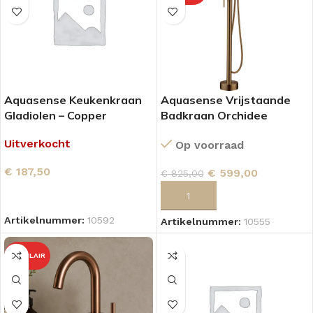
Aquasense Keukenkraan
Aquasense Vrijstaande
Gladiolen – Copper
Badkraan Orchidee
Brushed Copper
Uitverkocht
Op voorraad
€
187,50
€
599,00
€
825,00
LEES VERDER
TOEVOEGEN AAN WINKELWAGEN
Artikelnummer:
10592
Artikelnummer:
10555
POPULAIR