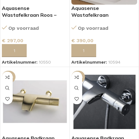
Aquasense
Aquasense
Wastafelkraan Roos –
Wastafelkraan
Brushed Copper
Zonnebloem – Copper
Op voorraad
Op voorraad
(Inbouwkraan)
€
297,00
€
390,00
TOEVOEGEN AAN WINKELWAGEN
TOEVOEGEN AAN WINKELWAGEN
Artikelnummer:
10550
Artikelnummer:
10594
-49%
-40%
Aquasense Badkraan
Aquasense Badkraan