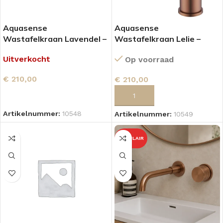
Aquasense
Aquasense
Wastafelkraan Lavendel –
Wastafelkraan Lelie –
Brushed Copper
Brushed Copper
Uitverkocht
Op voorraad
€
210,00
€
210,00
LEES VERDER
TOEVOEGEN AAN WINKELWAGEN
Artikelnummer:
10548
Artikelnummer:
10549
POPULAIR