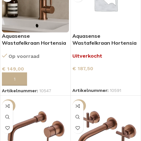
Aquasense
Aquasense
Wastafelkraan Hortensia
Wastafelkraan Hortensia
– Brushed Copper
– Copper
Uitverkocht
Op voorraad
€
187,50
€
149,00
LEES VERDER
TOEVOEGEN AAN WINKELWAGEN
Artikelnummer:
10591
Artikelnummer:
10547
-39%
-39%