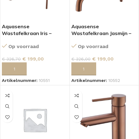
Aquasense
Aquasense
Wastafelkraan Iris –
Wastafelkraan Jasmijn –
Brushed Copper
Brushed Copper
Op voorraad
Op voorraad
(Inbouwkraan)
(Inbouwkraan)
€
199,00
€
199,00
€
326,70
€
326,00
TOEVOEGEN AAN WINKELWAGEN
TOEVOEGEN AAN WINKELWAGEN
Artikelnummer:
10551
Artikelnummer:
10552