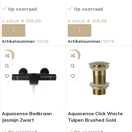
Op voorraad
Op voorraad
€
319,00
€
319,00
€
635,25
€
635,25
TOEVOEGEN AAN WINKELWAGEN
TOEVOEGEN AAN WINKELWAGEN
Artikelnummer:
10026
Artikelnummer:
10376
-43%
-45%
Aquasense Badkraan
Aquasense Click Waste
Jasmijn Zwart
Tulpen Brushed Gold