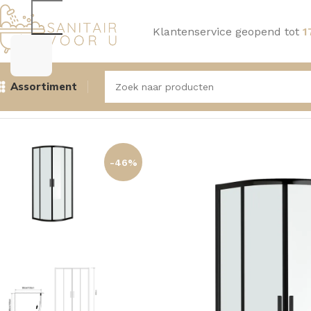
Klantenservice geopend tot
1
Assortiment
Home
Douche
Douchecabine
Aquasense Douchecabine L
-46%