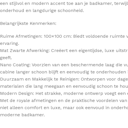
een stijlvol en modern accent toe aan je badkamer, terwij
onderhoud en langdurige schoonheid.
TOPBLADEN
Belangrijkste Kenmerken:
Ruime Afmetingen: 100×100 cm: Biedt voldoende ruimte 
ervaring.
Mat Zwarte Afwerking: Creëert een eigentijdse, luxe uitstr
geeft.
Nano Coating: Voorzien van een beschermende laag die vui
cabine langer schoon blijft en eenvoudig te onderhouden i
Duurzaam en Makkelijk te Reinigen: Ontworpen voor dage
materialen die lang meegaan en eenvoudig schoon te hou
Modern Design: Het strakke, moderne ontwerp voegt een e
Met de royale afmetingen en de praktische voordelen van
niet alleen comfort en luxe, maar ook eenvoud in onder
moderne badkamer.