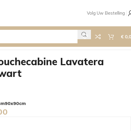
Volg Uw Bestelling
€
0,
ouchecabine Lavatera
wart
cm
90x90cm
00