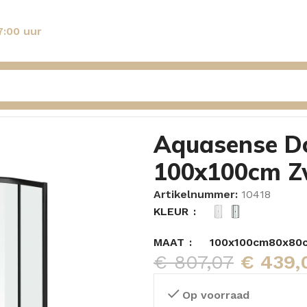
7:00 uur
avatera 100x100cm Zwart
Aquasense D
100x100cm Z
Artikelnummer:
10418
KLEUR
MAAT
100x100cm
80x80
€
807,07
€
439,
Op voorraad