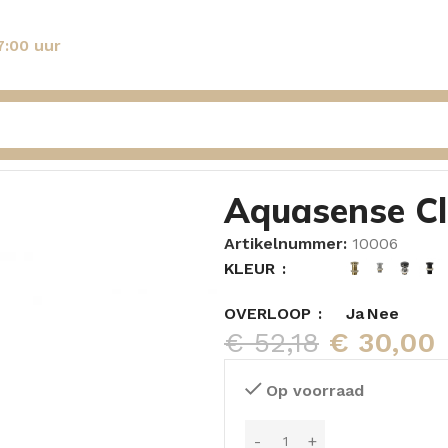
7:00 uur
lpen Zwart
Aquasense Cl
Artikelnummer:
10006
KLEUR
OVERLOOP
Ja
Nee
€
52,18
€
30,00
Op voorraad