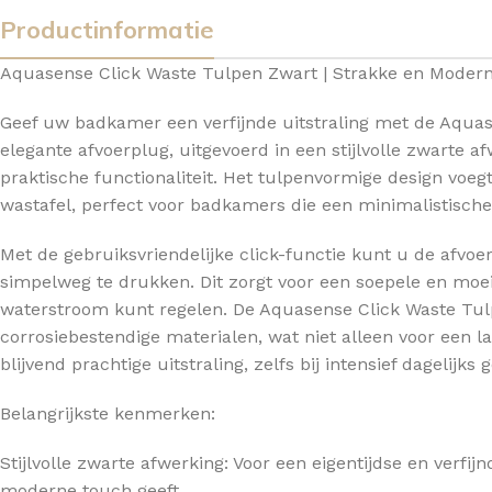
Productinformatie
TOPBLADEN
Aquasense Click Waste Tulpen Zwart | Strakke en Moder
Geef uw badkamer een verfijnde uitstraling met de Aqua
elegante afvoerplug, uitgevoerd in een stijlvolle zwarte a
praktische functionaliteit. Het tulpenvormige design voe
wastafel, perfect voor badkamers die een minimalistische 
Met de gebruiksvriendelijke click-functie kunt u de afvo
simpelweg te drukken. Dit zorgt voor een soepele en moe
waterstroom kunt regelen. De Aquasense Click Waste Tul
corrosiebestendige materialen, wat niet alleen voor een 
blijvend prachtige uitstraling, zelfs bij intensief dagelijks 
Belangrijkste kenmerken:
Stijlvolle zwarte afwerking: Voor een eigentijdse en verfij
moderne touch geeft.