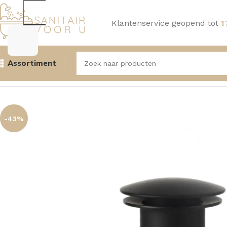
Klantenservice geopend tot
1
Assortiment
Home
Wastafels
Click Waste's
Aquasense Click Waste Tu
-43%