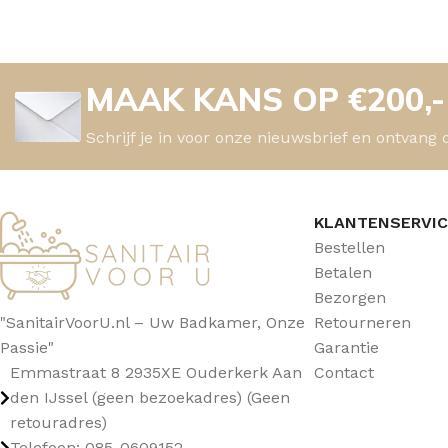
MAAK KANS OP €200,
Schrijf je in voor onze nieuwsbrief en ontvang 
KLANTENSERVI
Bestellen
Betalen
Bezorgen
"SanitairVoorU.nl – Uw Badkamer, Onze
Retourneren
Passie"
Garantie
Emmastraat 8 2935XE Ouderkerk Aan
Contact
den IJssel (geen bezoekadres) (Geen
retouradres)
Telefoon: 085-0609152