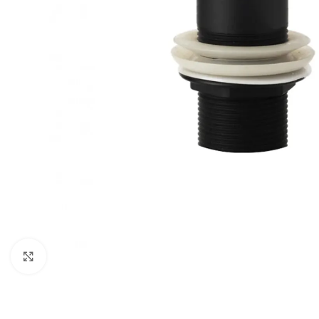
Vergroten
BADMEUBELSETS
ONDERKASTEN
K