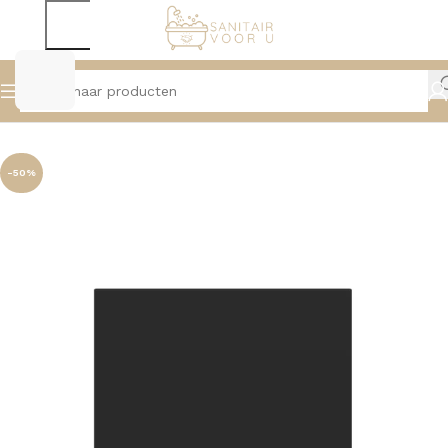
Home
Badmeubelen
Topbladen
-50%