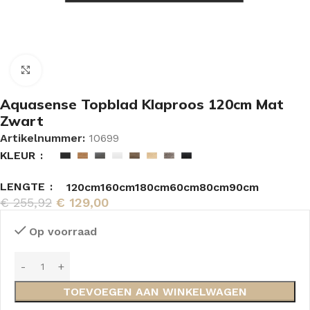
Vergroten
Aquasense Topblad Klaproos 120cm Mat
Zwart
Artikelnummer:
10699
KLEUR
LENGTE
120cm
160cm
180cm
60cm
80cm
90cm
€
255,92
€
129,00
Op voorraad
TOEVOEGEN AAN WINKELWAGEN