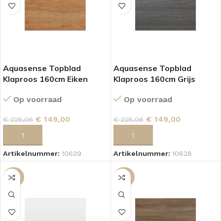
Aquasense Topblad
Aquasense Topblad
Klaproos 160cm Eiken
Klaproos 160cm Grijs
Op voorraad
Op voorraad
€
149,00
€
149,00
€
225,06
€
225,06
TOEVOEGEN AAN WINKELWAGEN
TOEVOEGEN AAN WINKELWAGEN
Artikelnummer:
10629
Artikelnummer:
10628
-54%
-34%