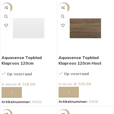
-50%
-29%
Aquasense Topblad
Aquasense Topblad
Klaproos 120cm
Klaproos 120cm Hout
Hoogglans Wit
Op voorraad
Op voorraad
€
129,00
€
129,00
€
181,50
€
255,92
TOEVOEGEN AAN WINKELWAGEN
TOEVOEGEN AAN WINKELWAGEN
Artikelnummer:
10618
Artikelnummer:
10620