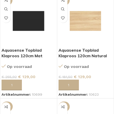
-50%
-29%
Aquasense Topblad
Aquasense Topblad
Klaproos 120cm Mat
Klaproos 120cm Natural
Zwart
Oak
Op voorraad
Op voorraad
€
129,00
€
129,00
€
255,92
€
181,50
TOEVOEGEN AAN WINKELWAGEN
TOEVOEGEN AAN WINKELWAGEN
Artikelnummer:
10699
Artikelnummer:
10623
-29%
-29%