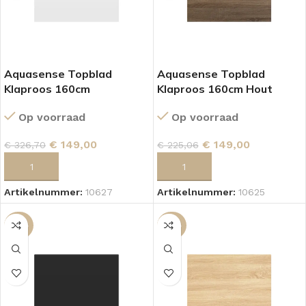
Aquasense Topblad
Aquasense Topblad
Klaproos 160cm
Klaproos 160cm Hout
Hoogglans Wit
Op voorraad
Op voorraad
€
149,00
€
149,00
€
225,06
€
326,70
TOEVOEGEN AAN WINKELWAGEN
TOEVOEGEN AAN WINKELWAGEN
Artikelnummer:
10625
Artikelnummer:
10627
-54%
-34%