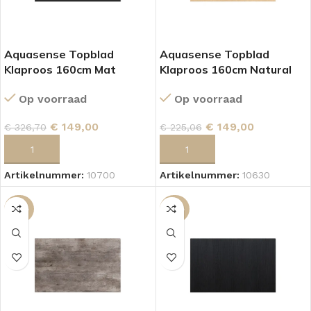
Aquasense Topblad
Aquasense Topblad
Klaproos 160cm Mat
Klaproos 160cm Natural
Zwart
Oak
Op voorraad
Op voorraad
€
149,00
€
149,00
€
326,70
€
225,06
TOEVOEGEN AAN WINKELWAGEN
TOEVOEGEN AAN WINKELWAGEN
Artikelnummer:
10700
Artikelnummer:
10630
-34%
-34%