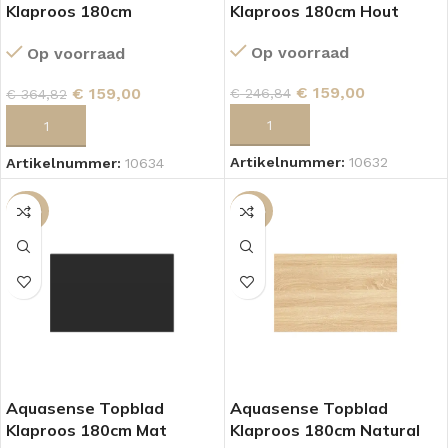
Klaproos 180cm
Klaproos 180cm Hout
Hoogglans Wit
Op voorraad
Op voorraad
€
159,00
€
159,00
€
246,84
€
364,82
TOEVOEGEN AAN WINKELWAGEN
TOEVOEGEN AAN WINKELWAGEN
Artikelnummer:
10632
Artikelnummer:
10634
-56%
-36%
Aquasense Topblad
Aquasense Topblad
Klaproos 180cm Mat
Klaproos 180cm Natural