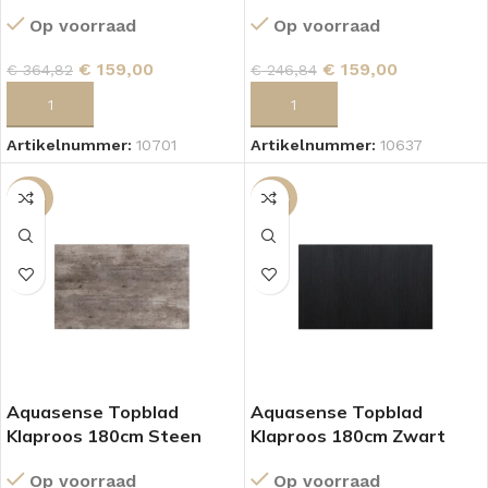
Zwart
Oak
Op voorraad
Op voorraad
€
159,00
€
159,00
€
364,82
€
246,84
TOEVOEGEN AAN WINKELWAGEN
TOEVOEGEN AAN WINKELWAGEN
Artikelnummer:
10701
Artikelnummer:
10637
-36%
-36%
Aquasense Topblad
Aquasense Topblad
Klaproos 180cm Steen
Klaproos 180cm Zwart
Op voorraad
Op voorraad