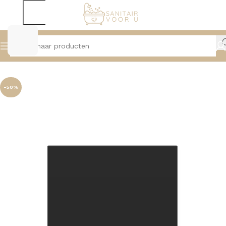
Home
Badmeubelen
Topbladen
-50%