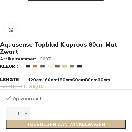
Vergroten
Aquasense Topblad Klaproos 80cm Mat
Zwart
Artikelnummer:
10697
KLEUR
LENGTE
120cm
160cm
180cm
60cm
80cm
90cm
€
179,69
€
89,00
Op voorraad
TOEVOEGEN AAN WINKELWAGEN