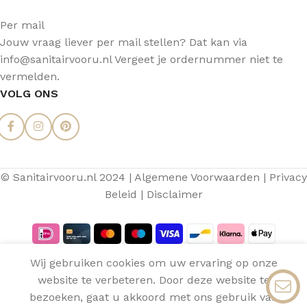
Per mail
Jouw vraag liever per mail stellen? Dat kan via
info@sanitairvooru.nl Vergeet je ordernummer niet te
vermelden.
VOLG ONS
© Sanitairvooru.nl 2024 |
Algemene Voorwaarden
|
Privacy
Beleid
|
Disclaimer
Aquasense
Wij gebruiken cookies om uw ervaring op onze
Topblad
website te verbeteren. Door deze website te
€
179,69
Op
0
Klaproos
voorraad
€
89,00
bezoeken, gaat u akkoord met ons gebruik van
80cm Mat
Menu
Verlanglijst
Vergelijken
Winkelwagen