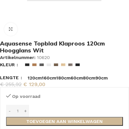
Vergroten
Aquasense Topblad Klaproos 120cm
Hoogglans Wit
Artikelnummer:
10620
KLEUR
LENGTE
120cm
160cm
180cm
60cm
80cm
90cm
€
255,92
€
129,00
Op voorraad
TOEVOEGEN AAN WINKELWAGEN