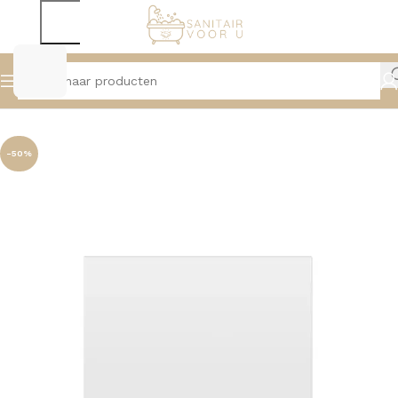
Home
Badmeubelen
Topbladen
-50%