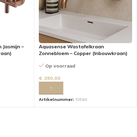
Jasmijn –
Aquasense Wastafelkraan
raan)
Zonnebloem – Copper (Inbouwkraan)
Op voorraad
€
390,00
GEN
TOEVOEGEN AAN WINKELWAGEN
Artikelnummer:
10594
KKEN
SPIEGELKASTEN