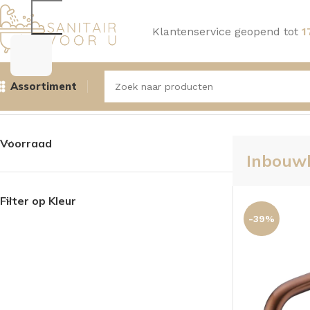
Klantenservice geopend tot
1
Assortiment
Home
Kranen
Wastafelkranen, Kranen
Inbouwkranen
Too
Voorraad
Inbouw
Filter op Kleur
-39%