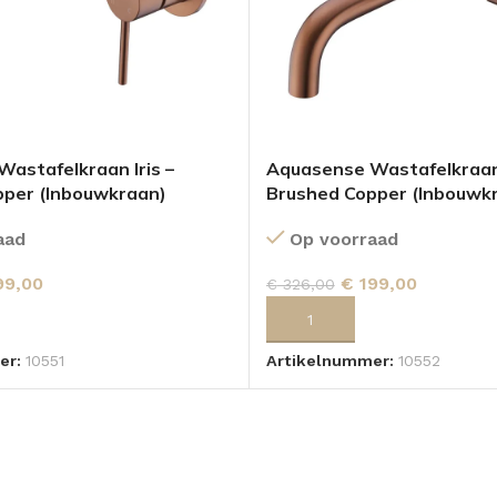
astafelkraan Iris –
Aquasense Wastafelkraan 
pper (Inbouwkraan)
Brushed Copper (Inbouwk
aad
Op voorraad
99,00
€
199,00
€
326,00
 AAN WINKELWAGEN
TOEVOEGEN AAN WINKELWA
er:
10551
Artikelnummer:
10552
OLOMKASTEN
FONTEINKASTEN
OPENVA