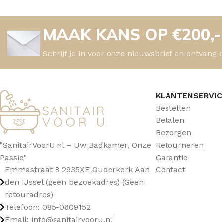
TOPBLADEN
MAAK KANS OP €200,
Schrijf je in voor onze nieuwsbrief en ontvang 
KLANTENSERVI
Bestellen
Betalen
Bezorgen
"SanitairVoorU.nl – Uw Badkamer, Onze
Retourneren
Passie"
Garantie
Emmastraat 8 2935XE Ouderkerk Aan
Contact
den IJssel (geen bezoekadres) (Geen
retouradres)
Telefoon: 085-0609152
Email: info@sanitairvooru.nl