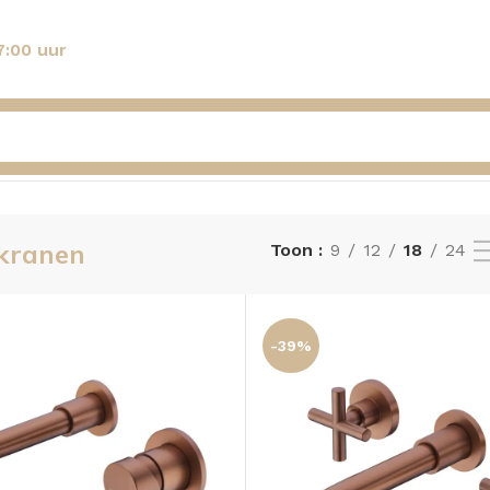
7:00 uur
nt alle 3 resultaten
kranen
Toon
9
12
18
24
-39%