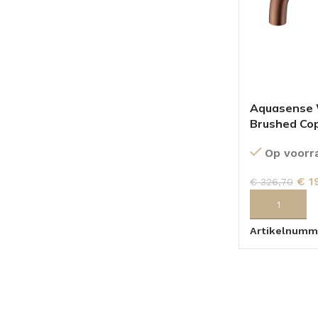
Aquasense W
Brushed Co
Op voorr
€
1
€
326,70
TOEVOEGEN
Artikelnumm
BADMEUBELSETS
ONDERKASTEN
K