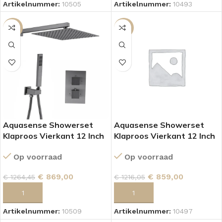
Artikelnummer:
10505
Artikelnummer:
10493
SALE
SALE
Aquasense Showerset
Aquasense Showerset
Klaproos Vierkant 12 Inch
Klaproos Vierkant 12 Inch
Muur Gun Metal
Plafond Gun matel
Op voorraad
Op voorraad
€
869,00
€
859,00
€
1264,45
€
1216,05
TOEVOEGEN AAN WINKELWAGEN
TOEVOEGEN AAN WINKELWAGEN
Artikelnummer:
10509
Artikelnummer:
10497