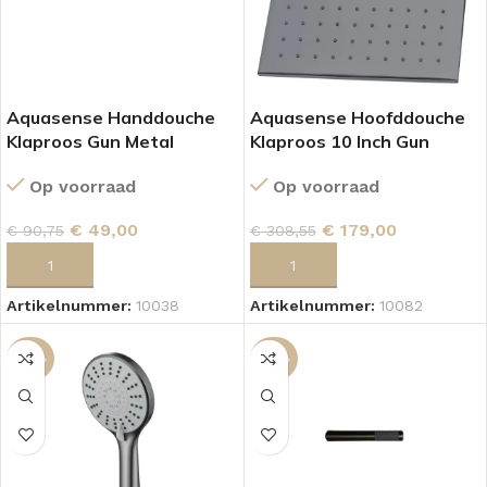
Aquasense Handdouche
Aquasense Hoofddouche
Klaproos Gun Metal
Klaproos 10 Inch Gun
Metal
Op voorraad
Op voorraad
€
49,00
€
179,00
€
90,75
€
308,55
TOEVOEGEN AAN WINKELWAGEN
TOEVOEGEN AAN WINKELWAGEN
Artikelnummer:
10038
Artikelnummer:
10082
-44%
-46%