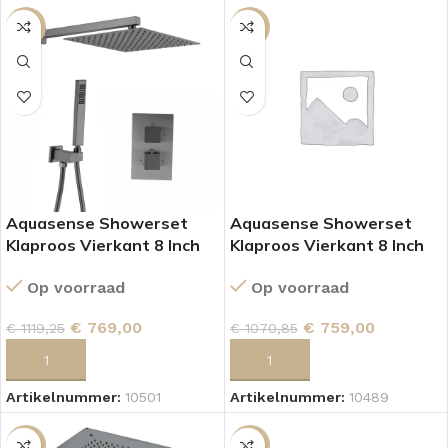
SALE
SALE
Aquasense Showerset
Aquasense Showerset
Klaproos Vierkant 8 Inch
Klaproos Vierkant 8 Inch
Muur Gun Matel
Plafond Gun Matel
Op voorraad
Op voorraad
€
769,00
€
759,00
€
1119,25
€
1070,85
TOEVOEGEN AAN WINKELWAGEN
TOEVOEGEN AAN WINKELWAGEN
Artikelnummer:
10501
Artikelnummer:
10489
SALE
SALE