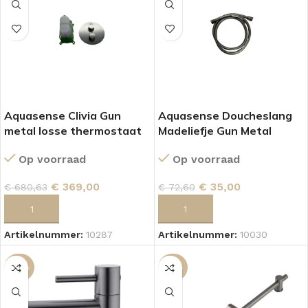
Aquasense Clivia Gun
Aquasense Doucheslang
metal losse thermostaat
Madeliefje Gun Metal
Op voorraad
Op voorraad
€
369,00
€
35,00
€
680,63
€
72,60
TOEVOEGEN AAN WINKELWAGEN
TOEVOEGEN AAN WINKELWAGEN
Artikelnummer:
10287
Artikelnummer:
10030
-40%
-52%