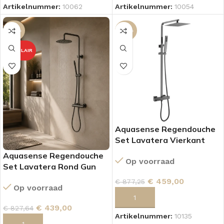
Artikelnummer:
10062
Artikelnummer:
10054
-47%
-48%
POPULAIR
Aquasense Regendouche
Set Lavatera Vierkant
Gun Metal
Aquasense Regendouche
Op voorraad
Set Lavatera Rond Gun
Metal
€
459,00
€
877,25
Op voorraad
TOEVOEGEN AAN WINKELWAGEN
€
439,00
€
827,64
Artikelnummer:
10135
TOEVOEGEN AAN WINKELWAGEN