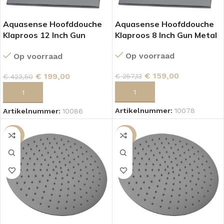
Aquasense Hoofddouche
Aquasense Hoofddouche
Klaproos 12 Inch Gun
Klaproos 8 Inch Gun Metal
Metal
Op voorraad
Op voorraad
€
159,00
€
199,00
€
257,13
€
423,50
TOEVOEGEN AAN WINKELWAGEN
TOEVOEGEN AAN WINKELWAGEN
Artikelnummer:
10078
Artikelnummer:
10086
-38%
-50%