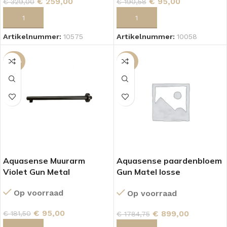
€
259,00
€
95,00
€
329,00
€
190,58
TOEVOEGEN AAN WINKELWAGEN
TOEVOEGEN AAN WINKELWAGEN
Artikelnummer:
10575
Artikelnummer:
10058
-48%
-50%
Aquasense Muurarm
Aquasense paardenbloem
Violet Gun Metal
Gun Matel losse
plafondunit.
Op voorraad
Op voorraad
€
95,00
€
899,00
€
181,50
€
1784,75