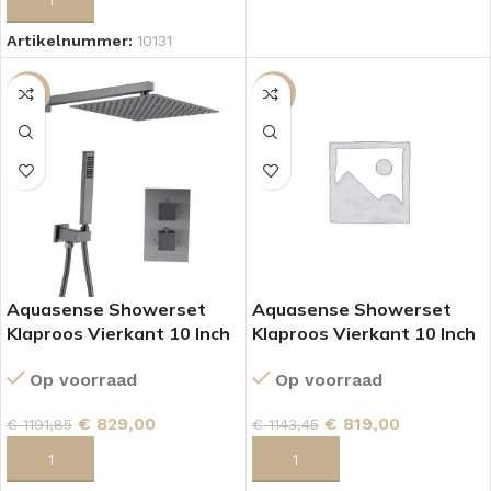
Artikelnummer:
10131
SALE
SALE
Aquasense Showerset
Aquasense Showerset
Klaproos Vierkant 10 Inch
Klaproos Vierkant 10 Inch
Muur Gun Metal
Plafond Gun Metal
Op voorraad
Op voorraad
€
829,00
€
819,00
€
1191,85
€
1143,45
TOEVOEGEN AAN WINKELWAGEN
TOEVOEGEN AAN WINKELWAGEN