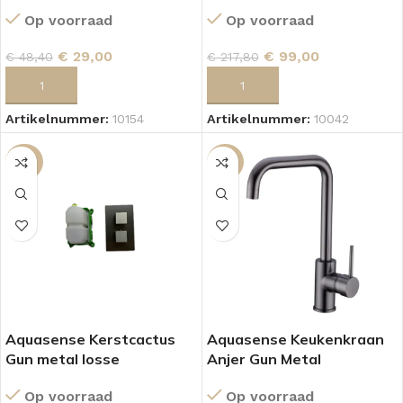
Op voorraad
Op voorraad
€
29,00
€
99,00
€
48,40
€
217,80
TOEVOEGEN AAN WINKELWAGEN
TOEVOEGEN AAN WINKELWAGEN
Artikelnummer:
10154
Artikelnummer:
10042
-53%
-21%
Aquasense Kerstcactus
Aquasense Keukenkraan
Gun metal losse
Anjer Gun Metal
thermostaat
Op voorraad
Op voorraad