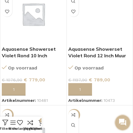
Aquasense Showerset
Aquasense Showerset
Violet Rond 10 Inch
Violet Rond 12 Inch Muur
Plafond Gun Matel
Gun Matel
Op voorraad
Op voorraad
€
779,00
€
789,00
€
1076,90
€
1197,90
TOEVOEGEN AAN WINKELWAGEN
TOEVOEGEN AAN WINKELWAGEN
Artikelnummer:
10481
Artikelnummer:
10473
SALE
SALE
0
Filters
Menu
Verlanglijst
Vergelijken
Winkelwagen