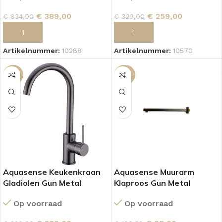
€
259,00
€
389,00
€
329,00
€
834,90
TOEVOEGEN AAN WINKELWAGEN
TOEVOEGEN AAN WINKELWAGEN
Artikelnummer:
10570
Artikelnummer:
10288
-21%
-50%
Aquasense Keukenkraan
Aquasense Muurarm
Gladiolen Gun Metal
Klaproos Gun Metal
Op voorraad
Op voorraad