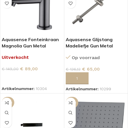
Aquasense Fonteinkraan
Aquasense Glijstang
Magnolia Gun Metal
Madeliefje Gun Metal
Uitverkocht
Op voorraad
€
89,00
€
65,00
€
149,00
€
136,13
LEES VERDER
TOEVOEGEN AAN WINKELWAGEN
Artikelnummer:
10304
Artikelnummer:
10299
-46%
-42%