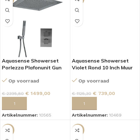
Aquasense Showerset
Aquasense Showerset
Porlezza Plafonunit Gun
Violet Rond 10 Inch Muur
Matel
Gun Metal
Op voorraad
Op voorraad
€
1499,00
€
739,00
€
2395,80
€
1125,30
TOEVOEGEN AAN WINKELWAGEN
TOEVOEGEN AAN WINKELWAGEN
Artikelnummer:
10565
Artikelnummer:
10469
SALE
SALE