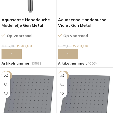
Aquasense Handdouche
Aquasense Handdouche
Madeliefje Gun Metal
Violet Gun Metal
Op voorraad
Op voorraad
€
38,00
€
39,00
€
68,06
€
72,60
TOEVOEGEN AAN WINKELWAGEN
TOEVOEGEN AAN WINKELWAGEN
Artikelnummer:
10593
Artikelnummer:
10034
-53%
-38%