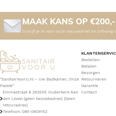
MAAK KANS OP €200,
Schrijf je in voor onze nieuwsbrief en ontvang 
KLANTENSERVI
Bestellen
Betalen
Bezorgen
"SanitairVoorU.nl – Uw Badkamer, Onze
Retourneren
Passie"
Garantie
Emmastraat 8 2935XE Ouderkerk Aan
Contact
den IJssel (geen bezoekadres) (Geen
retouradres)
Telefoon: 085-0609152