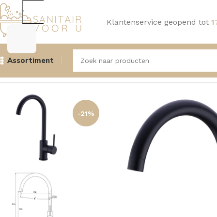
Klantenservice geopend tot
1
Assortiment
Home
Kranen
Keukenkranen
Aquasense Keukenkraan Gl
-21%