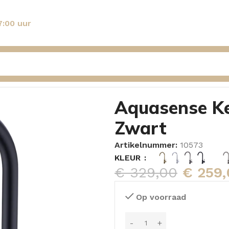
7:00 uur
adiolen Zwart
Aquasense Ke
Zwart
Artikelnummer:
10573
KLEUR
€
329,00
€
259,
Op voorraad