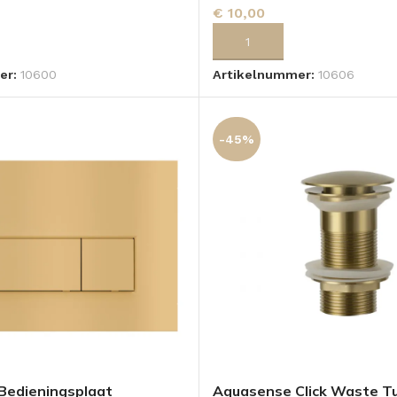
€
10,00
 AAN WINKELWAGEN
TOEVOEGEN AAN WINKELWA
er:
10600
Artikelnummer:
10606
-45%
Bedieningsplaat
Aquasense Click Waste T