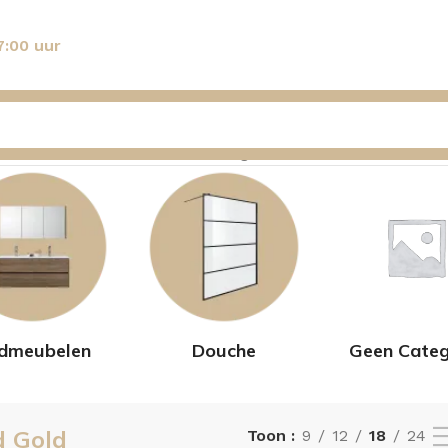
7:00 uur
–36 van de 63 resultaten wordt getoond
dmeubelen
Douche
Geen Categ
d Gold
Toon
9
12
18
24