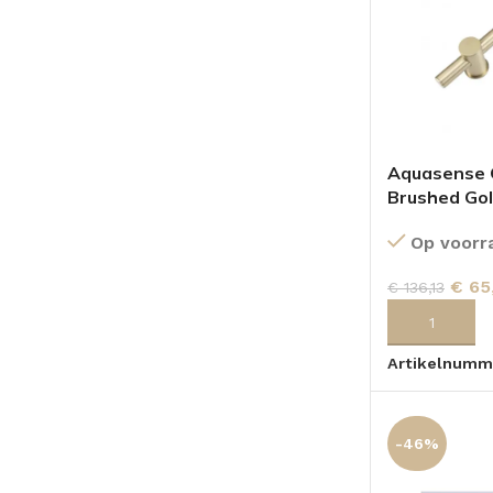
Aquasense G
Brushed Go
Op voorr
€
65
€
136,13
TOEVOEGEN
Artikelnumm
-46%