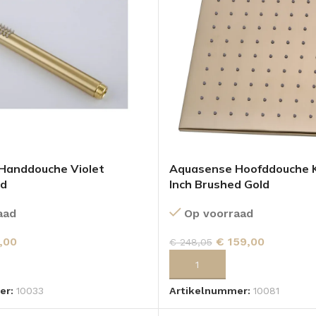
Handdouche Violet
Aquasense Hoofddouche K
ld
Inch Brushed Gold
aad
Op voorraad
,00
€
159,00
€
248,05
 AAN WINKELWAGEN
TOEVOEGEN AAN WINKELWA
er:
10033
Artikelnummer:
10081