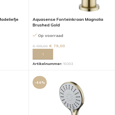
adeliefje
Aquasense Fonteinkraan Magnolia
Brushed Gold
Op voorraad
€
79,00
€
139,00
GEN
TOEVOEGEN AAN WINKELWAGEN
Artikelnummer:
10303
-44%