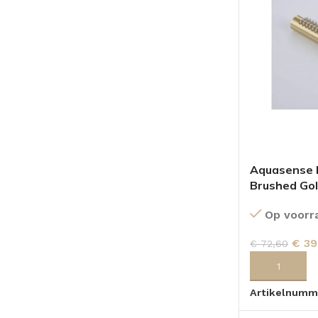
Aquasense 
Brushed Go
Op voorr
€
39
€
72,60
TOEVOEGEN
Artikelnumm