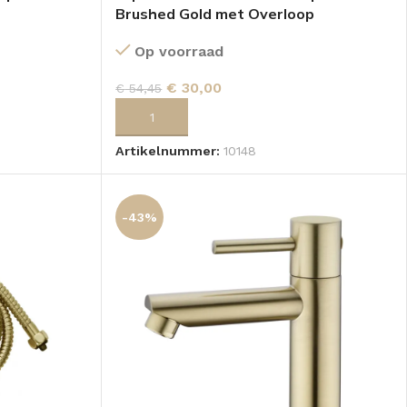
Brushed Gold met Overloop
Op voorraad
€
30,00
€
54,45
GEN
TOEVOEGEN AAN WINKELWAGEN
Artikelnummer:
10148
-43%