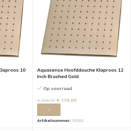
laproos 10
Aquasense Hoofddouche Klaproos 12
Inch Brushed Gold
Op voorraad
€
179,00
€
326,70
GEN
TOEVOEGEN AAN WINKELWAGEN
Artikelnummer:
10085