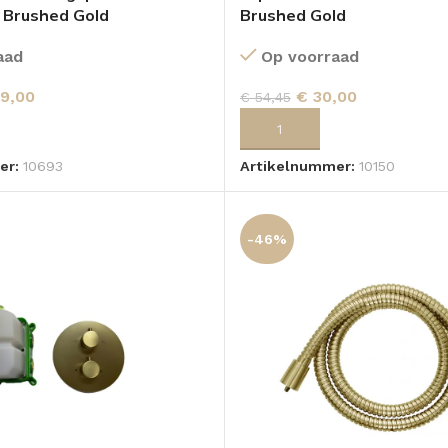
 Brushed Gold
Brushed Gold
aad
Op voorraad
9,00
€
30,00
€
54,45
 AAN WINKELWAGEN
TOEVOEGEN AAN WINKELWA
er:
10693
Artikelnummer:
10150
-46%