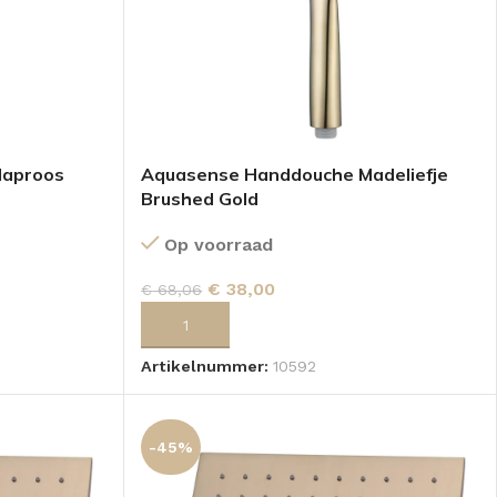
laproos
Aquasense Handdouche Madeliefje
Brushed Gold
Op voorraad
€
38,00
€
68,06
GEN
TOEVOEGEN AAN WINKELWAGEN
Artikelnummer:
10592
-45%