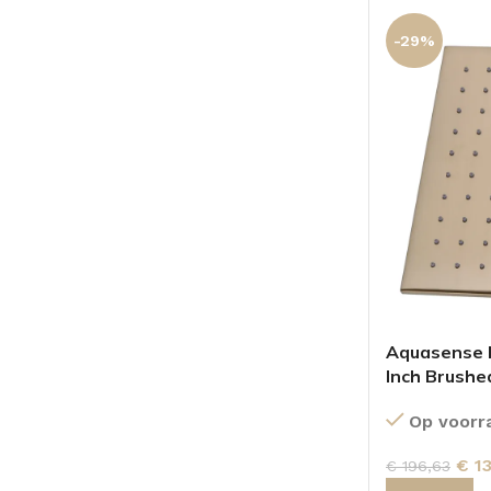
-29%
Aquasense 
Inch Brushe
Op voorr
€
13
€
196,63