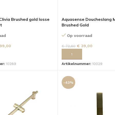
livia Brushed gold losse
Aquasense Doucheslang M
t
Brushed Gold
aad
Op voorraad
99,00
€
39,00
€
72,60
 AAN WINKELWAGEN
TOEVOEGEN AAN WINKELWA
er:
10289
Artikelnummer:
10029
-43%