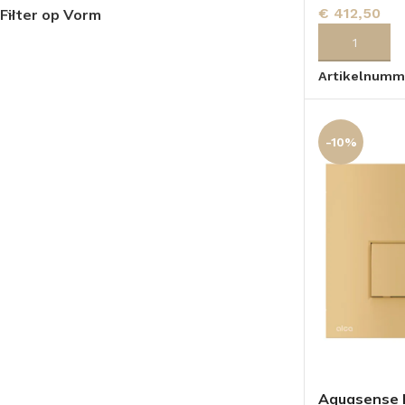
€
412,50
Filter op Vorm
TOPBLADEN
TOEVOEGEN
Artikelnumm
-10%
Aquasense 