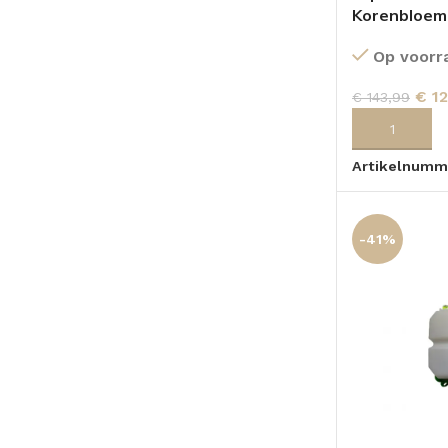
Korenbloem
Op voorr
€
12
€
143,99
TOEVOEGEN
Artikelnumm
-41%