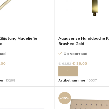
lijstang Madeliefje
Aquasense Handdouche K
ld
Brushed Gold
aad
Op voorraad
,00
€
36,00
€
63,53
 AAN WINKELWAGEN
TOEVOEGEN AAN WINKELWA
er:
10298
Artikelnummer:
10037
-36%