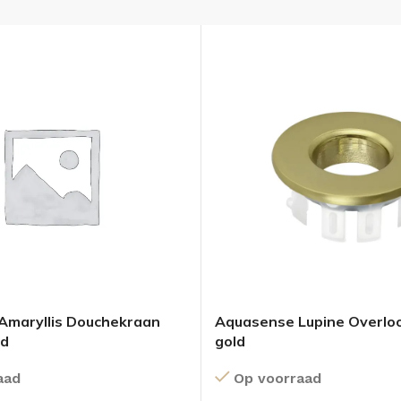
Amaryllis Douchekraan
Aquasense Lupine Overlo
ld
gold
aad
Op voorraad
OLOMKASTEN
FONTEINKASTEN
OPENVA