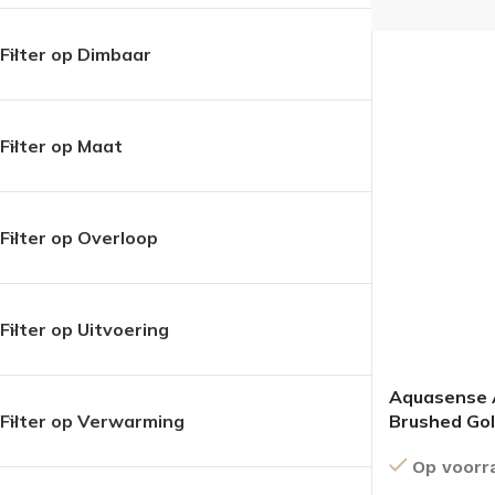
Filter op Dimbaar
Filter op Maat
Filter op Overloop
Filter op Uitvoering
Aquasense 
Brushed Go
Filter op Verwarming
Op voorr
BADMEUBELSETS
ONDERKASTEN
K