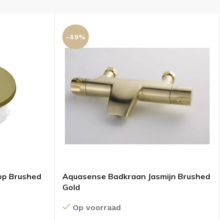
-49%
op Brushed
Aquasense Badkraan Jasmijn Brushed
Gold
Op voorraad
KKEN
SPIEGELKASTEN