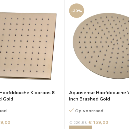
-30%
Hoofddouche Klaproos 8
Aquasense Hoofddouche V
d Gold
Inch Brushed Gold
aad
Op voorraad
9,00
€
159,00
€
226,88