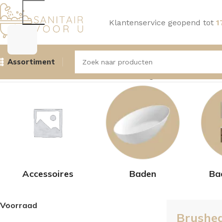
Klantenservice geopend tot
1
Assortiment
Home
Product Kleur
Brushed Gold
Pagina 2
Resultaat 19
Accessoires
Baden
Ba
Voorraad
Brushe