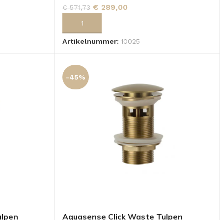
€
289,00
€
571,73
GEN
TOEVOEGEN AAN WINKELWAGEN
Artikelnummer:
10025
-45%
ulpen
Aquasense Click Waste Tulpen