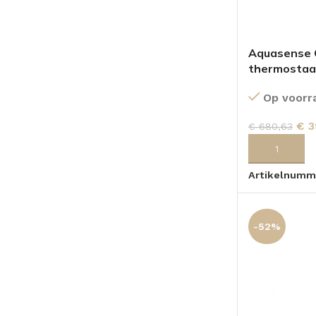
Aquasense C
thermostaa
Op voorr
€
3
€
680,63
TOEVOEGEN
Artikelnumm
-52%