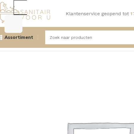
Klantenservice geopend tot
1
Assortiment
Home
Kranen
Keukenkranen
Aquasense Keukenkraan Gl