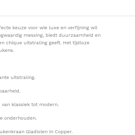
cte keuze voor wie luxe en verfijning wil
oogwaardig messing, biedt duurzaamheid en
chique uitstraling geeft. Het tijdloze
ukens.
te uitstraling.
baarheid.
, van klassiek tot modern.
te onderhouden.
ukenkraan Gladiolen in Copper.