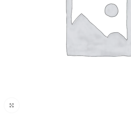
Vergroten
BADMEUBELSETS
ONDERKASTEN
K