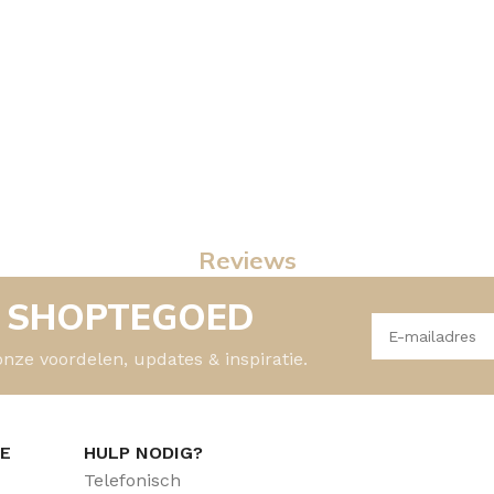
Reviews
- SHOPTEGOED
onze voordelen, updates & inspiratie.
CE
HULP NODIG?
Telefonisch