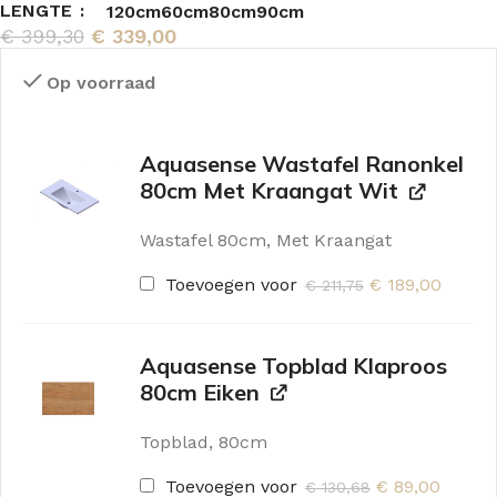
LENGTE
120cm
60cm
80cm
90cm
€
399,30
€
339,00
Op voorraad
Aquasense Wastafel Ranonkel
80cm Met Kraangat Wit
Wastafel 80cm, Met Kraangat
Toevoegen voor
€
189,00
€
211,75
Aquasense Topblad Klaproos
80cm Eiken
Topblad, 80cm
Toevoegen voor
€
89,00
€
130,68