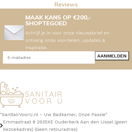
Reviews
MAAK KANS OP €200,-
SHOPTEGOED
Schrijf je in voor onze nieuwsbrief en
ontvang onze voordelen, updates &
inspiratie.
"SanitairVoorU.nl – Uw Badkamer, Onze Passie"
Emmastraat 8 2935XE Ouderkerk Aan den IJssel (geen
bezoekadres) (Geen retouradres)