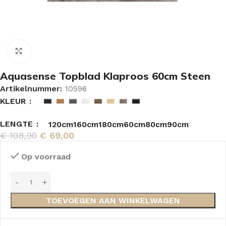
Vergroten
Aquasense Topblad Klaproos 60cm Steen
Artikelnummer:
10596
KLEUR
LENGTE
120cm
160cm
180cm
60cm
80cm
90cm
€
108,90
€
69,00
Op voorraad
TOEVOEGEN AAN WINKELWAGEN