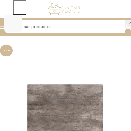
Home
Badmeubelen
Topbladen
-37%