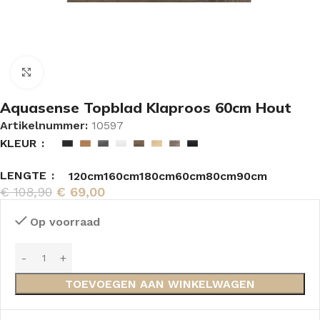
Vergroten
Aquasense Topblad Klaproos 60cm Hout
Artikelnummer:
10597
KLEUR
LENGTE
120cm
160cm
180cm
60cm
80cm
90cm
€
108,90
€
69,00
Op voorraad
TOEVOEGEN AAN WINKELWAGEN