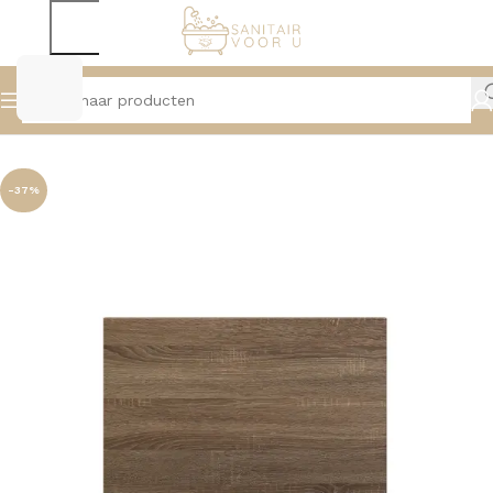
Home
Badmeubelen
Topbladen
-37%