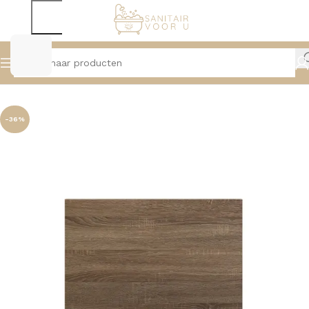
Home
Badmeubelen
Topbladen
-36%