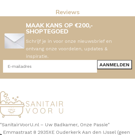
Reviews
MAAK KANS OP €200,-
SHOPTEGOED
Schrijf je in voor onze nieuwsbrief en
ontvang onze voordelen, updates &
inspiratie.
"SanitairVoorU.nl – Uw Badkamer, Onze Passie"
Emmastraat 8 2935XE Ouderkerk Aan den IJssel (geen