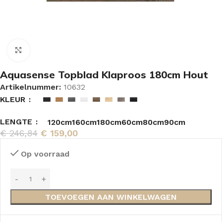
Vergroten
Aquasense Topblad Klaproos 180cm Hout
Artikelnummer:
10632
KLEUR
LENGTE
120cm
160cm
180cm
60cm
80cm
90cm
€
246,84
€
159,00
Op voorraad
TOEVOEGEN AAN WINKELWAGEN