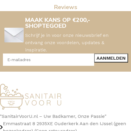
Reviews
MAAK KANS OP €200,-
SHOPTEGOED
Schrijf je in voor onze nieuwsbrief en
ontvang onze voordelen, updates &
inspiratie.
"SanitairVoorU.nl – Uw Badkamer, Onze Passie"
Emmastraat 8 2935XE Ouderkerk Aan den IJssel (geen
bezoekadres) (Geen retouradres)