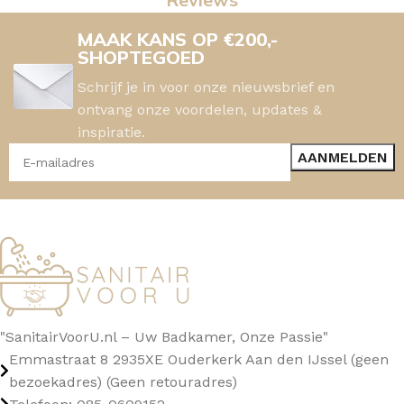
MAAK KANS OP €200,-
SHOPTEGOED
Schrijf je in voor onze nieuwsbrief en
ontvang onze voordelen, updates &
inspiratie.
"SanitairVoorU.nl – Uw Badkamer, Onze Passie"
Emmastraat 8 2935XE Ouderkerk Aan den IJssel (geen
bezoekadres) (Geen retouradres)