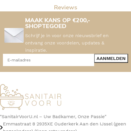
Reviews
MAAK KANS OP €200,-
SHOPTEGOED
Schrijf je in voor onze nieuwsbrief en
ontvang onze voordelen, updates &
inspiratie.
"SanitairVoorU.nl – Uw Badkamer, Onze Passie"
Emmastraat 8 2935XE Ouderkerk Aan den IJssel (geen