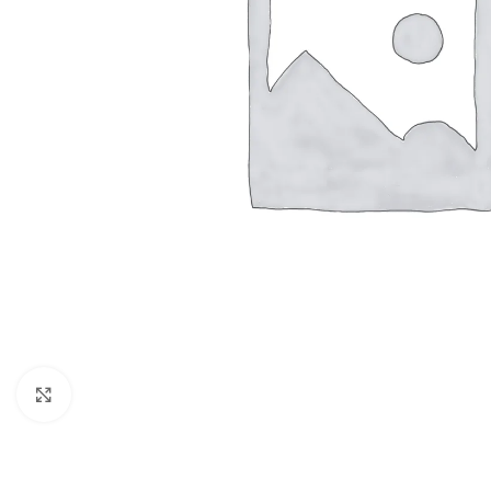
Vergroten
BADMEUBELSETS
ONDERKASTEN
K