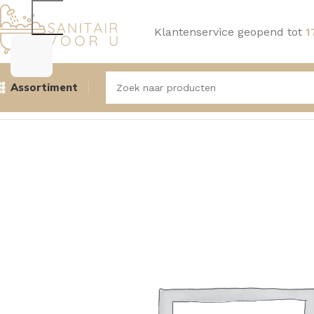
Klantenservice geopend tot
1
Assortiment
Home
Kranen
Douchekranen
Aquasense Amaryllis Douc