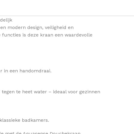
delijk
en modern design, veiligheid en
e functies is deze kraan een waardevolle
ar in een handomdraai.
tegen te heet water – ideaal voor gezinnen
 klassieke badkamers.
ade met de Aquasense Douchekraan.