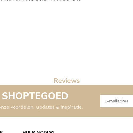
Reviews
- SHOPTEGOED
onze voordelen, updates & inspiratie.
CE
HULP NODIG?