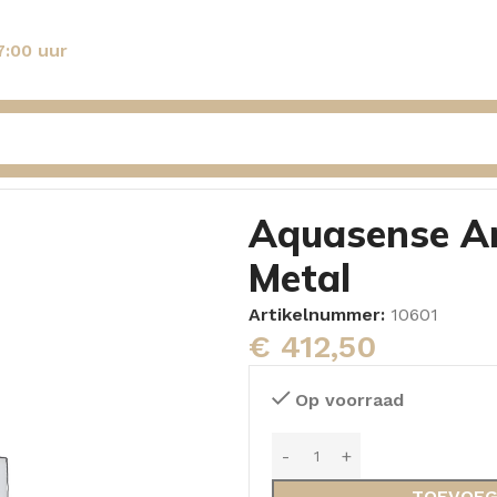
7:00 uur
hekraan Gun Metal
Aquasense A
Metal
Artikelnummer:
10601
€
412,50
Op voorraad
TOEVOEG