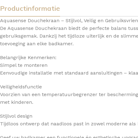
Productinformatie
TOPBLADEN
Aquasense Douchekraan – Stijlvol, Veilig en Gebruiksvrien
De Aquasense Douchekraan biedt de perfecte balans tuss
gebruiksgemak. Dankzij het tijdloze uiterlijk en de slimm
toevoeging aan elke badkamer.
Belangrijke Kenmerken:
Simpel te monteren
Eenvoudige installatie met standaard aansluitingen – kla
Veiligheidsfunctie
Voorzien van een temperatuurbegrenzer ter bescherming 
met kinderen.
Stijlvol design
Tijdloos ontwerp dat naadloos past in zowel moderne als
Geef uw badkamer een functionele én esthetische upgr