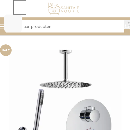
Home
Douche
Douchesystemen
SALE