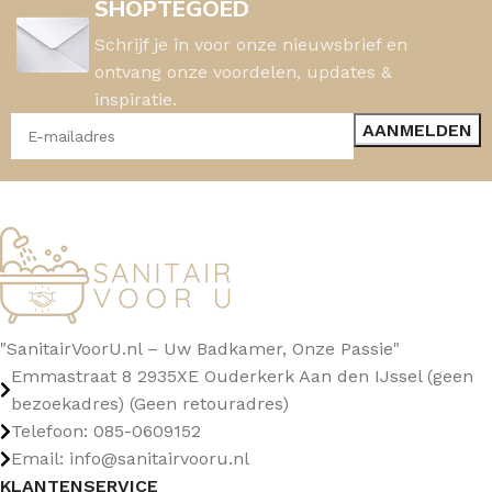
SHOPTEGOED
Schrijf je in voor onze nieuwsbrief en
ontvang onze voordelen, updates &
inspiratie.
"SanitairVoorU.nl – Uw Badkamer, Onze Passie"
Emmastraat 8 2935XE Ouderkerk Aan den IJssel (geen
bezoekadres) (Geen retouradres)
Telefoon: 085-0609152
Email: info@sanitairvooru.nl
KLANTENSERVICE