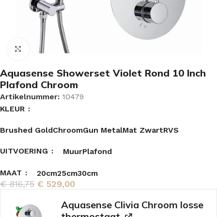
Vergroten
Aquasense Showerset Violet Rond 10 Inch
Plafond Chroom
Artikelnummer:
10479
KLEUR
Brushed Gold
Chroom
Gun Metal
Mat Zwart
RVS
UITVOERING
Muur
Plafond
MAAT
20cm
25cm
30cm
€
816,75
€
529,00
Aquasense Clivia Chroom losse
thermostaat