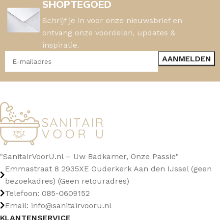
SHOPTEGOED
Schrijf je in voor onze nieuwsbrief en
ontvang onze voordelen, updates &
inspiratie.
"SanitairVoorU.nl – Uw Badkamer, Onze Passie"
Emmastraat 8 2935XE Ouderkerk Aan den IJssel (geen
bezoekadres) (Geen retouradres)
Telefoon: 085-0609152
Email: info@sanitairvooru.nl
KLANTENSERVICE