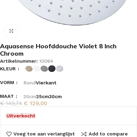
Vergroten
Aquasense Hoofddouche Violet 8 Inch
Chroom
Artikelnummer:
10064
KLEUR
VORM
Rond
Vierkant
MAAT
20cm
25cm
30cm
€
149,74
€
129,00
Uitverkocht
Voeg toe aan verlanglijst
Add to compare