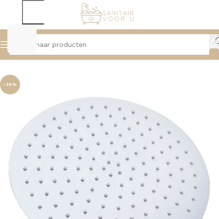
Home
Douche
Hoofddouches, Muur- en Plafondarmen
-14%