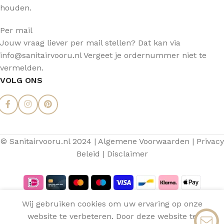
houden.
Per mail
Jouw vraag liever per mail stellen? Dat kan via
info@sanitairvooru.nl Vergeet je ordernummer niet te
vermelden.
VOLG ONS
A
© Sanitairvooru.nl 2024 |
Algemene Voorwaarden
|
Privacy
M
Beleid
|
Disclaimer
To
Aquasense
Wij gebruiken cookies om uw ervaring op onze
Onderkast
€
613,47
website te verbeteren. Door deze website te
Op
0
Klaproos