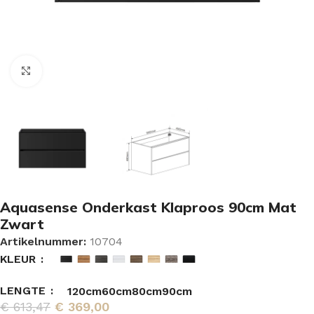
Vergroten
Aquasense Onderkast Klaproos 90cm Mat
Zwart
Artikelnummer:
10704
KLEUR
LENGTE
120cm
60cm
80cm
90cm
€
613,47
€
369,00