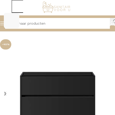
Home
Badmeubelen
Onderkasten
-40%