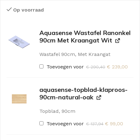
Op voorraad
Aquasense Wastafel Ranonkel
90cm Met Kraangat Wit
Wastafel 90cm, Met Kraangat
Toevoegen voor
€
239,00
€
290,40
aquasense-topblad-klaproos-
90cm-natural-oak
Topblad, 90cm
Toevoegen voor
€
99,00
€
137,94