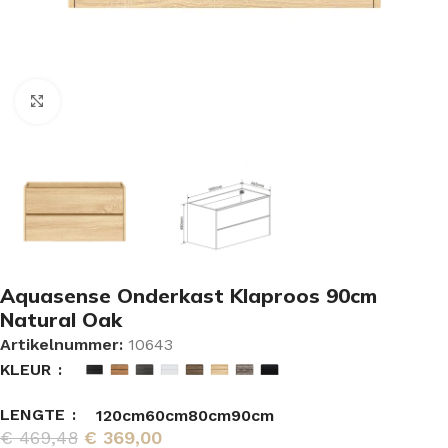
Vergroten
Aquasense Onderkast Klaproos 90cm
Natural Oak
Artikelnummer:
10643
KLEUR
LENGTE
120cm
60cm
80cm
90cm
€
469,48
€
369,00