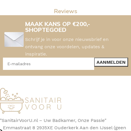
Reviews
MAAK KANS OP €200,-
SHOPTEGOED
Schrijf je in voor onze nieuwsbrief en
ontvang onze voordelen, updates &
inspiratie.
"SanitairVoorU.nl – Uw Badkamer, Onze Passie"
Emmastraat 8 2935XE Ouderkerk Aan den IJssel (geen