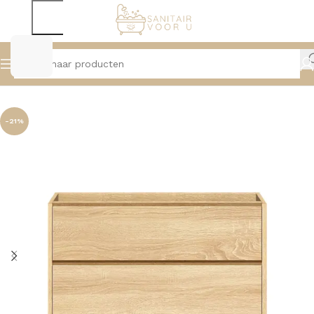
Home
Badmeubelen
Onderkasten
-21%