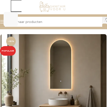
Home
Badmeubelen
Onderkasten
-15%
POPULAIR