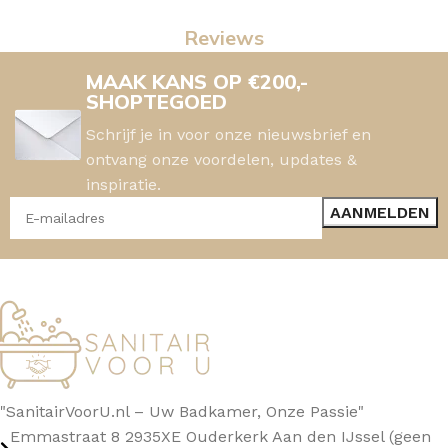
Reviews
MAAK KANS OP €200,-
SHOPTEGOED
Schrijf je in voor onze nieuwsbrief en
ontvang onze voordelen, updates &
inspiratie.
"SanitairVoorU.nl – Uw Badkamer, Onze Passie"
Emmastraat 8 2935XE Ouderkerk Aan den IJssel (geen