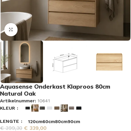
Vergroten
Aquasense Onderkast Klaproos 80cm
Natural Oak
Artikelnummer:
10641
KLEUR
LENGTE
120cm
60cm
80cm
90cm
€
399,30
€
339,00