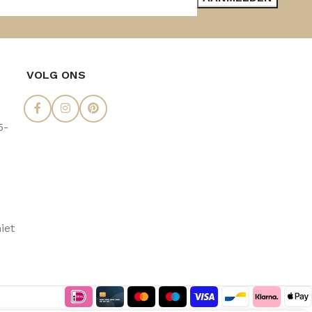
VOLG ONS
5-
iet