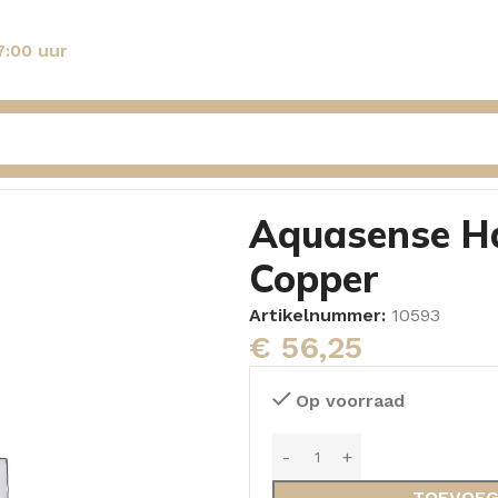
7:00 uur
Aquasense Handdouche Madeliefje – Copper
Aquasense Ha
Copper
Artikelnummer:
10593
€
56,25
Op voorraad
TOEVOEG