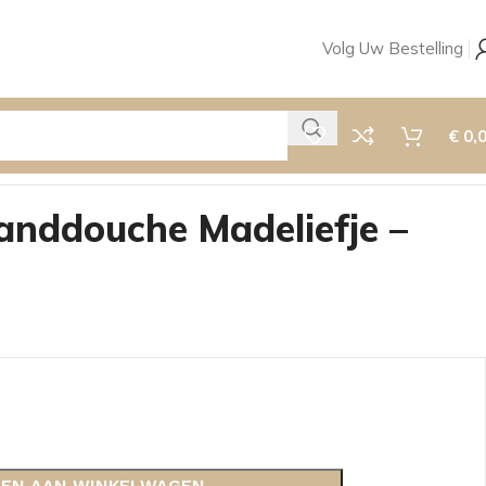
Volg Uw Bestelling
€
0,
nddouche Madeliefje –
EN AAN WINKELWAGEN