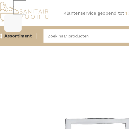
Klantenservice geopend tot
1
Assortiment
Home
Douche
Handdouches, houders en doucheslangen