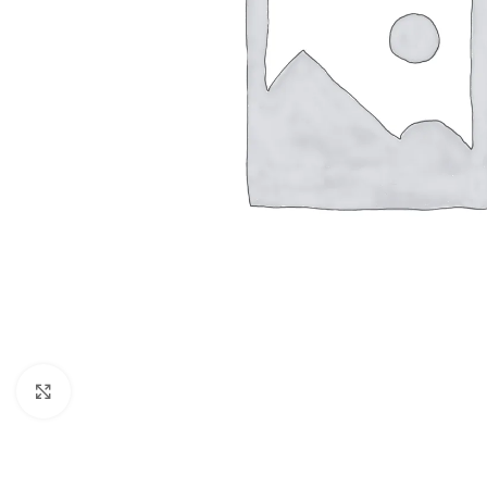
Vergroten
BADMEUBELSETS
ONDERKASTEN
K