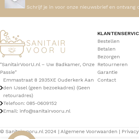
Schrijf je in voor onze nieuwsbrief en ontvang 
KLANTENSERVI
Bestellen
Betalen
Bezorgen
"SanitairVoorU.nl – Uw Badkamer, Onze
Retourneren
Passie"
Garantie
Emmastraat 8 2935XE Ouderkerk Aan
Contact
den IJssel (geen bezoekadres) (Geen
retouradres)
Telefoon: 085-0609152
Email: info@sanitairvooru.nl
© Sanitairvooru.nl 2024 |
Algemene Voorwaarden
|
Privacy