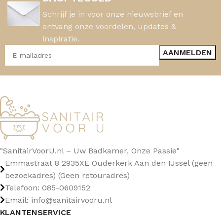
Schrijf je in voor onze nieuwsbrief en
ontvang onze voordelen, updates &
inspiratie.
"SanitairVoorU.nl – Uw Badkamer, Onze Passie"
Emmastraat 8 2935XE Ouderkerk Aan den IJssel (geen
bezoekadres) (Geen retouradres)
Telefoon: 085-0609152
Email: info@sanitairvooru.nl
KLANTENSERVICE