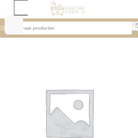
Home
Wastafels
Click Waste's