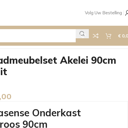
Volg Uw Bestelling
€
0,
dmeubelset Akelei 90cm
it
,00
asense Onderkast
roos 90cm