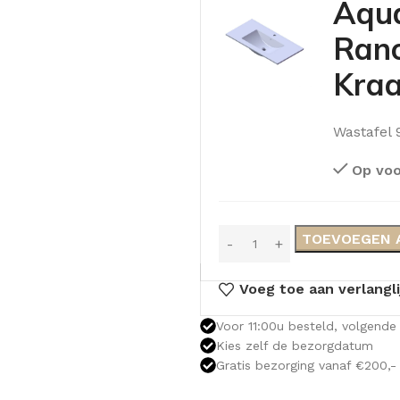
Aqua
Rano
Kraa
Wastafel
Op voo
TOEVOEGEN 
Voeg toe aan verlangli
Voor 11:00u besteld, volgende 
Kies zelf de bezorgdatum
Gratis bezorging vanaf €200,-