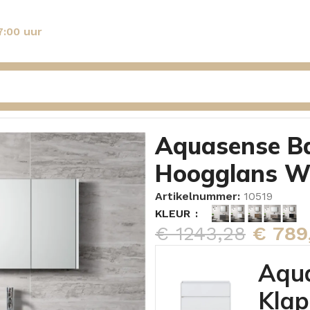
7:00 uur
elset Akelei 90cm Hoogglans Wit
Aquasense Ba
Hoogglans W
Artikelnummer:
10519
KLEUR
€
1243,28
€
789
Aqu
Klap