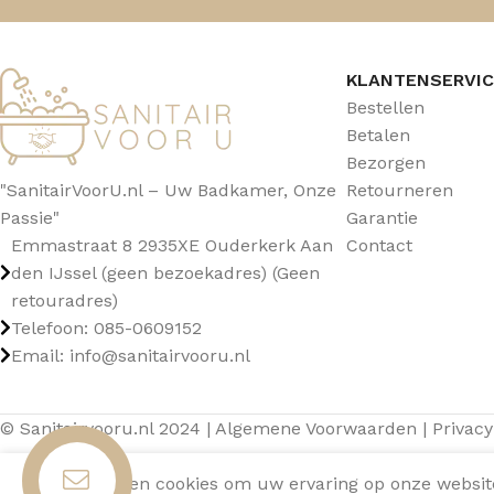
KLANTENSERVI
Bestellen
Betalen
Bezorgen
"SanitairVoorU.nl – Uw Badkamer, Onze
Retourneren
Passie"
Garantie
Emmastraat 8 2935XE Ouderkerk Aan
Contact
den IJssel (geen bezoekadres) (Geen
retouradres)
Telefoon: 085-0609152
Email: info@sanitairvooru.nl
© Sanitairvooru.nl 2024 |
Algemene Voorwaarden
|
Privacy
Wij gebruiken cookies om uw ervaring op onze website