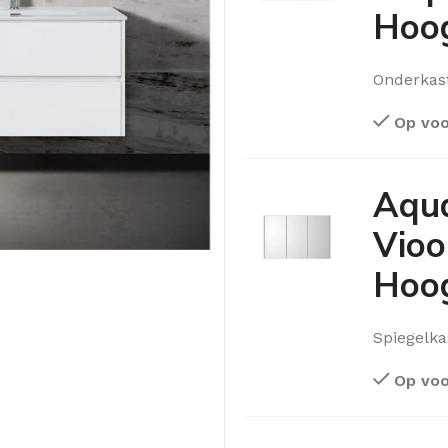
Hoog
Onderkas
Op voo
Aqua
Vioo
Hoog
Spiegelka
Op voo
OLOMKASTEN
FONTEINKASTEN
OPENVA