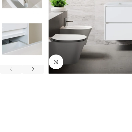
Vergroten
BADMEUBELSETS
ONDERKASTEN
K