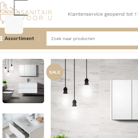
Klantenservice geopend tot
1
Assortiment
Home
Badmeubelen
Badmeubelsets
Aquasense Badmeub
SALE