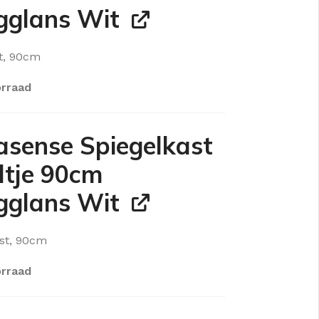
glans Wit
t, 90cm
rraad
sense Spiegelkast
ltje 90cm
glans Wit
st, 90cm
rraad
KKEN
SPIEGELKASTEN