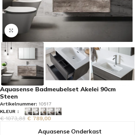
Vergroten
Aquasense Badmeubelset Akelei 90cm
Steen
Artikelnummer:
10517
KLEUR
€
1073,88
€
789,00
Aquasense Onderkast