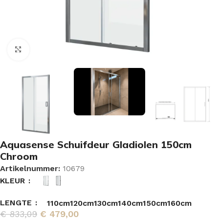
Vergroten
Aquasense Schuifdeur Gladiolen 150cm
Chroom
Artikelnummer:
10679
KLEUR
LENGTE
110cm
120cm
130cm
140cm
150cm
160cm
€
833,09
€
479,00