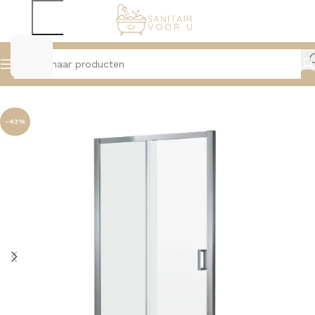
Home
Douche
Douchedeuren
-43%