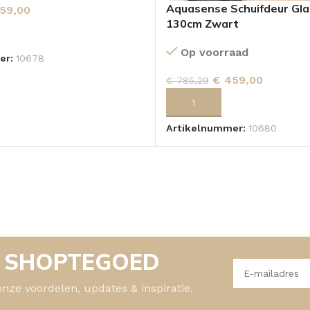
Aquasense Schuifdeur Gla
59,00
130cm Zwart
 AAN WINKELWAGEN
Op voorraad
er:
10678
€
459,00
€
785,29
TOEVOEGEN AAN WINKELWA
Artikelnummer:
10680
- SHOPTEGOED
onze voordelen, updates & inspiratie.