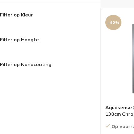
Filter op Kleur
-42%
Filter op Hoogte
Filter op Nanocoating
Aquasense S
130cm Chr
Op voorr
BADMEUBELSETS
ONDERKASTEN
K