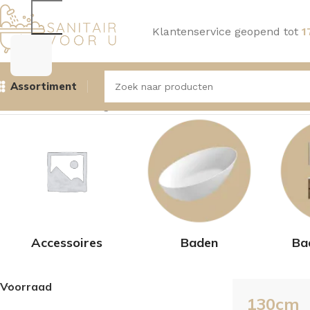
Klantenservice geopend tot
1
Assortiment
Home
Product Lengte
130cm
Toont alle 2 resultaten
Accessoires
Baden
Ba
Voorraad
130cm