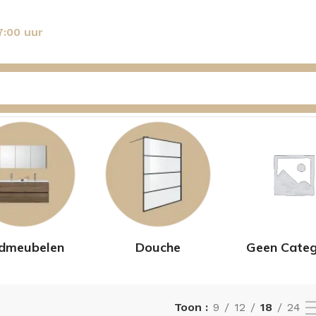
7:00 uur
dmeubelen
Douche
Geen Categ
Toon
9
12
18
24