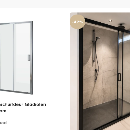
-42%
chuifdeur Gladiolen
oom
aad
OLOMKASTEN
FONTEINKASTEN
OPENVA