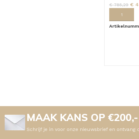
€
4
€
785,29
TOPBLADEN
TOEVOEGEN
Artikelnumm
MAAK KANS OP €200,
Schrijf je in voor onze nieuwsbrief en ontvang 