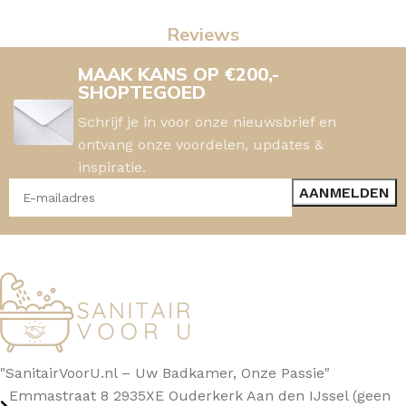
Reviews
MAAK KANS OP €200,-
SHOPTEGOED
Schrijf je in voor onze nieuwsbrief en
ontvang onze voordelen, updates &
inspiratie.
"SanitairVoorU.nl – Uw Badkamer, Onze Passie"
Emmastraat 8 2935XE Ouderkerk Aan den IJssel (geen