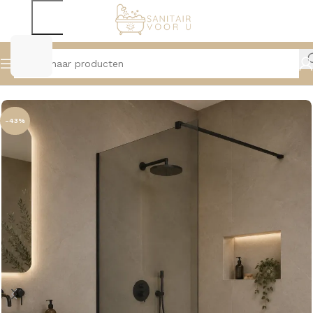
Home
Douche
Inloopdouche
-43%